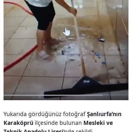
Yukarıda gördüğünüz fotoğraf
Şanlıurfa’nın
Karaköprü
ilçesinde bulunan
Mesleki ve
Teknik Anadolu Lisesi
’nde çekildi.