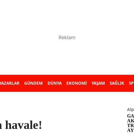
YAZARLAR
GÜNDEM
DÜNYA
EKONOMİ
YAŞAM
SAĞLIK
S
Alp
GA
a havale!
AK
TR
AY