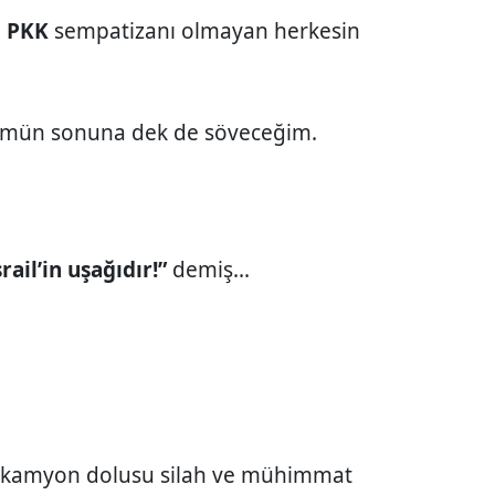
e
PKK
sempatizanı olmayan herkesin
mün sonuna dek de söveceğim.
ail’in uşağıdır!”
demiş...
e kamyon dolusu silah ve mühimmat