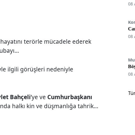
08 
Ko
Can
08 
, hayatını terörle mücadele ederek
ubayı...
Mu
Böy
le ilgili görüşleri nedeniyle
08 
Tü
let Bahçeli
’ye ve
Cumhurbaşkanı
nda halkı kin ve düşmanlığa tahrik...