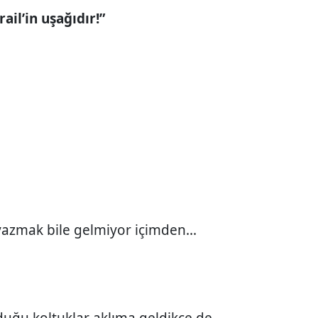
ail’in uşağıdır!”
ır yazmak bile gelmiyor içimden...
uğu koltuklar aklıma geldikçe de