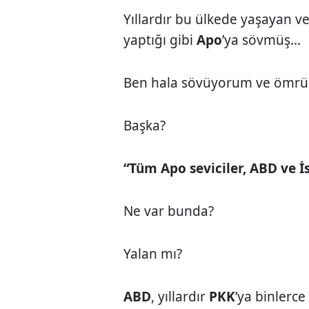
Yıllardır bu ülkede yaşayan v
yaptığı gibi
Apo
’ya sövmüş...
Ben hala sövüyorum ve ömrü
Başka?
“Tüm Apo seviciler, ABD ve İsr
Ne var bunda?
Yalan mı?
ABD
, yıllardır
PKK
’ya binlerc