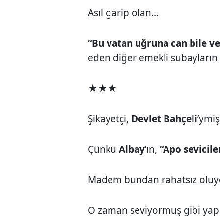
Asıl garip olan...
“Bu vatan uğruna can bile ve
eden diğer emekli subayların 
★★★
Şikayetçi,
Devlet Bahçeli
’ymiş.
Çünkü
Albay
’ın,
“Apo sevicile
Madem bundan rahatsız oluy
O zaman seviyormuş gibi yap