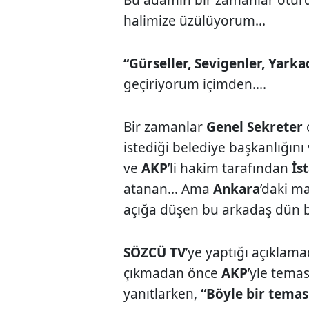
halimize üzülüyorum...
“Gürseller, Sevigenler, Yarka
geçiriyorum içimden....
Bir zamanlar
Genel Sekreter
istediği belediye başkanlığın
ve
AKP
’li hakim tarafından
İs
atanan... Ama
Ankara
’daki m
açığa düşen bu arkadaş dün bi
SÖZCÜ TV
’ye yaptığı açıkla
çıkmadan önce
AKP
’yle tema
yanıtlarken,
“Böyle bir temas