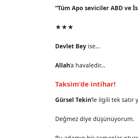
“Tüm Apo seviciler ABD ve İsr
★★★
Devlet Bey
ise...
Allah
’a havaledir...
Taksim’de intihar!
Gürsel Tekin
’le ilgili tek sat
Değmez diye düşünüyorum.
Bu adamın bir zamanlar oturd