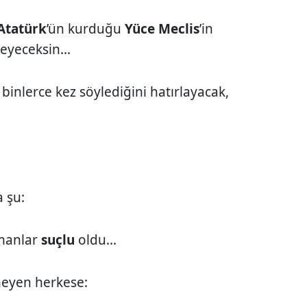
Atatürk
’ün kurduğu
Yüce Meclis
’in
eyeceksin...
 binlerce kez söylediğini hatırlayacak,
 şu:
manlar
suçlu
oldu...
eyen herkese: