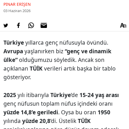
PINAR ERIŞEN
03 Haziran 2026
Türkiye
yıllarca genç nüfusuyla övündü.
Avrupa
yaşlanırken biz
“genç ve dinamik
ülke”
olduğumuzu söyledik. Ancak son
açıklanan
TÜİK
verileri artık başka bir tablo
gösteriyor.
2025
yılı itibarıyla
Türkiye
’de
15-24 yaş arası
genç nüfusun toplam nüfus içindeki oranı
yüzde
14,8’e geriledi
. Oysa bu oran
1950
yılında
yüzde
20,8
’di. Üstelik
TÜİK