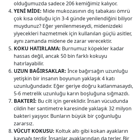
olduğumuzda sadece 206 kemiğimiz kalıyor.
YENİ MİDE:
Mide mukozasının dış tabakası ömrü
çok kısa olduğu için 3-4 günde yenilendiğini biliyor
muydunuz? Eğer yenilenmeseydi, midenizdeki
yiyecekleri hazmetmek için kullanılan güçlü asitler,
aynı zamanda midene de zarar verecektir.
KOKU HATIRLAMA:
Burnumuz köpekler kadar
hassas değil, ancak 50 bin farklı kokuyu
hatırlayabilir.
UZUN BAĞIRSAKLAR:
İnce bağırsağın uzunluğu
yetişkin bir insanın boyunun yaklaşık 4 katı
uzunluğundadır. Eğer geriye doğru katlanmasaydı,
5-6 metrelik uzunluğu karın boşluğuna sığmazdı.
BAKTERİ:
Bu cilt için gereklidir. İnsan vücudunda
cildin her santimetre karesinde yaklaşık 32 milyon
bakteri yaşıyor. Bunların büyük bir çoğunluğu
zararsız.
VÜCUT KOKUSU:
Koltuk altı gibi kokan ayakların
kaynağı terdir. İnsanlar ayaklarından da terler. Bir