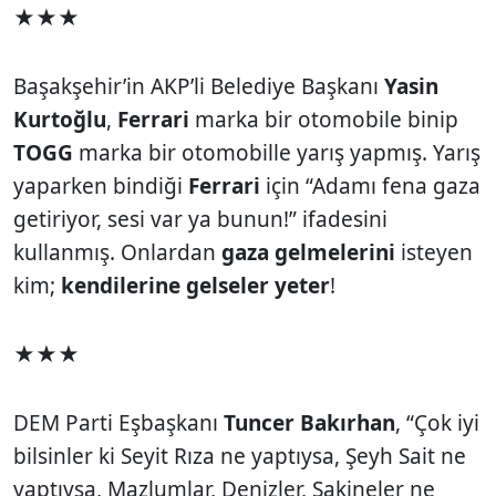
★★★
Başakşehir’in AKP’li Belediye Başkanı
Yasin
Kurtoğlu
,
Ferrari
marka bir otomobile binip
TOGG
marka bir otomobille yarış yapmış. Yarış
yaparken bindiği
Ferrari
için “Adamı fena gaza
getiriyor, sesi var ya bunun!” ifadesini
kullanmış. Onlardan
gaza gelmelerini
isteyen
kim;
kendilerine gelseler yeter
!
★★★
DEM Parti Eşbaşkanı
Tuncer Bakırhan
, “Çok iyi
bilsinler ki Seyit Rıza ne yaptıysa, Şeyh Sait ne
yaptıysa, Mazlumlar, Denizler, Sakineler ne