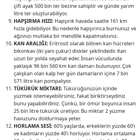
çift ayak 500 bin ter bezine sahiptir ve günde yarım
litre ter oluşturabiliyor.
HAPŞIRMA HIZI:
Hapşırık havada saatte 161 km
hızla gidebiliyor. Bu nedenle hapşırınca burnunuz ve
ağzınızı mutlaka bir mendille kapatmalısınız.
KAN ARALIĞI:
Eritrosit olarak bilinen kan hücreleri
bikonkav (iki yanı çukur) diskler şeklindedir. Kan
uzun bir yolda seyahat eder. İnsan vücudunda
yaklaşık 96 bin 560 km kan damarı bulunuyor. Çok
çalışkan olan kalp her gün damarların içine 7 bin
571 litre kan pompalıyor.
TÜKÜRÜK MİKTARI:
Tükürüğünüzün içinde
yüzmek istemeyebilirsiniz, fakat biriktirseydiniz
bunu yapabilirdiniz. Çünkü, bir ömür boyunca insan
25 bin litre tükürük üretiyor. Bu miktar 2 yüzme
havuzunu doldurmaya yeter.
HORLAMA SESİ:
60’lı yaşlarda, erkeklerin yüzde 60’ı
ve kadınların yüzde 40’ı horluyor. Horlama ortalama