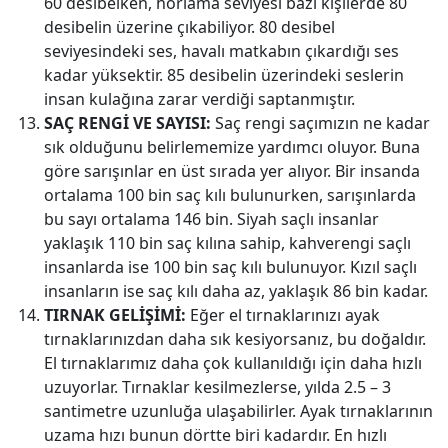
60 desibelken, horlama seviyesi bazı kişilerde 80
desibelin üzerine çıkabiliyor. 80 desibel
seviyesindeki ses, havalı matkabın çıkardığı ses
kadar yüksektir. 85 desibelin üzerindeki seslerin
insan kulağına zarar verdiği saptanmıştır.
SAÇ RENGİ VE SAYISI:
Saç rengi saçımızın ne kadar
sık olduğunu belirlememize yardımcı oluyor. Buna
göre sarışınlar en üst sırada yer alıyor. Bir insanda
ortalama 100 bin saç kılı bulunurken, sarışınlarda
bu sayı ortalama 146 bin. Siyah saçlı insanlar
yaklaşık 110 bin saç kılına sahip, kahverengi saçlı
insanlarda ise 100 bin saç kılı bulunuyor. Kızıl saçlı
insanların ise saç kılı daha az, yaklaşık 86 bin kadar.
TIRNAK GELİŞİMİ:
Eğer el tırnaklarınızı ayak
tırnaklarınızdan daha sık kesiyorsanız, bu doğaldır.
El tırnaklarımız daha çok kullanıldığı için daha hızlı
uzuyorlar. Tırnaklar kesilmezlerse, yılda 2.5 – 3
santimetre uzunluğa ulaşabilirler. Ayak tırnaklarının
uzama hızı bunun dörtte biri kadardır. En hızlı