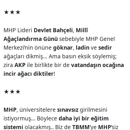
★★★
MHP Lideri
Devlet Bahçeli
,
Millî
Ağaçlandırma Günü
sebebiyle MHP Genel
Merkezi’nin önüne
göknar
,
ladin
ve
sedir
ağaçları dikmiş... Ama basın eksik söylemiş;
zira
AKP
ile birlikte bir de
vatandaşın ocağına
incir ağacı diktiler
!
★★★
MHP
, üniversitelere
sınavsız
girilmesini
istiyormuş... Böylece
daha iyi bir eğitim
sistemi
olacakmış.. Biz de
TBMM
’ye
MHP
’siz