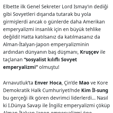
Elbette ilk Genel Sekreter Lord Ismay’ın dediği
gibi Sovyetleri dışarıda tutarak bu yola
girmişlerdi ancak o günlerde daha Amerikan
emperyalizmi insanlık için en büyük tehlike
değildi! Hatta katılsanız da katılmasanız da
Alman-İtalyan-Japon emperyalizminin
ardından dünyanın baş düşmanı,
Kruşçev
ile
taçlanan
“sosyalist kılıflı Sovyet
emperyalizmi”
olmuştu!
Arnavutluk’ta
Enver Hoca
, Çin’de
Mao
ve Kore
Demokratik Halk Cumhuriyeti’nde
Kim İl-sung
bu gerçeği ilk gören devrimci liderlerdi… Nasıl
ki I.Dünya Savaşı ile İngiliz emperyalizmi çöküp
Alman-İtalyan-Japon emperyalizmi öne