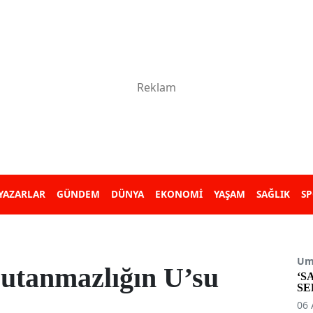
YAZARLAR
GÜNDEM
DÜNYA
EKONOMİ
YAŞAM
SAĞLIK
S
Umu
utanmazlığın U’su
‘S
SE
06 