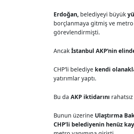
Erdoğan,
belediyeyi büyük
yü
borçlanmaya gitmiş ve metro 
görevlendirmişti.
Ancak
İstanbul AKP’nin elind
CHP’li belediye
kendi olanakla
yatırımlar yaptı.
Bu da
AKP iktidarını
rahatsız 
Bunun üzerine
Ulaştırma Bak
CHP’li belediyenin henüz ka
metro yapımına girişti.