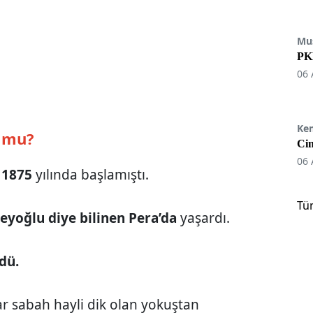
Mu
PKK
06 
Ke
u mu?
Cin
06 
ı
1875
yılında başlamıştı.
Tü
eyoğlu diye bilinen Pera’da
yaşardı.
dü.
r sabah hayli dik olan yokuştan