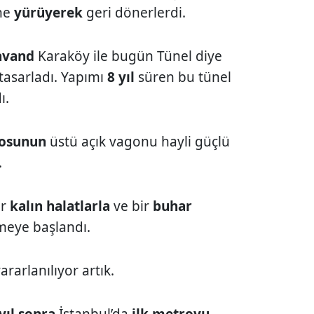
ne
yürüyerek
geri dönerlerdi.
avand
Karaköy ile bugün Tünel diye
 tasarladı. Yapımı
8 yıl
süren bu tünel
ı.
rosunun
üstü açık vagonu hayli güçlü
.
ar
kalın halatlarla
ve bir
buhar
meye başlandı.
ararlanılıyor artık.
yıl
sonra
İstanbul’da
ilk metroyu