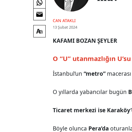
CAN ATAKLI
13 Şubat 2024
KAFAMI BOZAN ŞEYLER
O “U” utanmazlığın U’s
İstanbul’un
“metro”
maceras
O yıllarda yabancılar bugün
B
Ticaret merkezi ise Karaköy’
Böyle olunca
Pera’da
oturanla