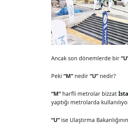
Ancak son dönemlerde bir
“U
Peki
“M”
nedir
“U”
nedir?
“M”
harfli metrolar bizzat
İst
yaptığı metrolarda kullanılıyor
“U”
ise Ulaştırma Bakanlığının