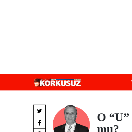
O “U” 
mu?