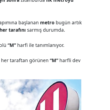
apımına başlanan
metro
bugün artık
her tarafını
sarmış durumda.
bolü
“M”
harfi ile tanımlanıyor.
da her taraftan görünen
“M”
harfli dev