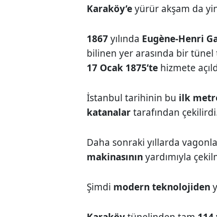
Karaköy’e
yürür akşam da yi
1867
yılında
Eugène-Henri G
bilinen yer arasında bir tünel
17 Ocak 1875’te
hizmete açıld
İstanbul tarihinin bu
ilk met
katanalar
tarafından çekilirdi
Daha sonraki yıllarda vagonl
makinasının
yardımıyla çekil
Şimdi
modern teknolojiden
y
Karaköy
tünelinden tam
114