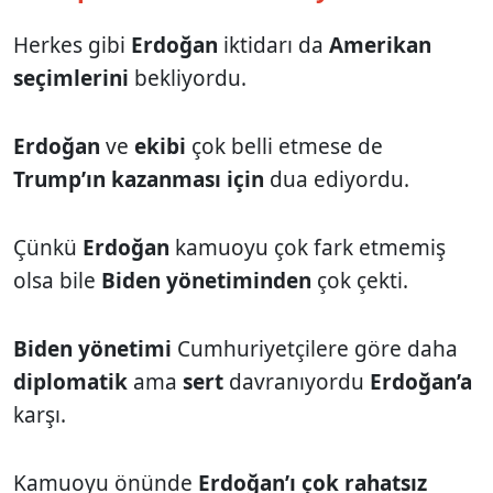
Herkes gibi
Erdoğan
iktidarı da
Amerikan
seçimlerini
bekliyordu.
Erdoğan
ve
ekibi
çok belli etmese de
Trump’ın kazanması için
dua ediyordu.
Çünkü
Erdoğan
kamuoyu çok fark etmemiş
olsa bile
Biden yönetiminden
çok çekti.
Biden yönetimi
Cumhuriyetçilere göre daha
diplomatik
ama
sert
davranıyordu
Erdoğan’a
karşı.
Kamuoyu önünde
Erdoğan’ı çok rahatsız