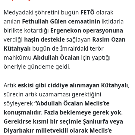
Medyadaki şöhretini bugün
FETÖ
olarak
anılan
Fethullah Gülen cemaatinin
iktidarla
birlikte kotardığı
Ergenekon operasyonuna
verdiği
haşin destekle
sağlayan
Rasim Ozan
Kütahyalı
bugün de İmralı’daki terör
mahkûmu
Abdullah Öcalan
için yaptığı
öneriyle gündeme geldi.
Artık
eskisi gibi ciddiye alınmayan Kütahyalı,
sürecin artık uzamaması gerektiğini
söyleyerek
“Abdullah Öcalan Meclis’te
konuşmalıdır. Fazla beklemeye gerek yok.
Gerekirse kısmi bir seçimle Şanlıurfa veya
Diyarbakır milletvekili olarak Meclis’e