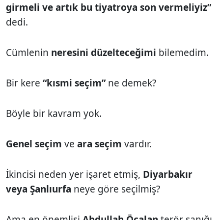
girmeli ve artık bu tiyatroya son vermeliyiz”
dedi.
Cümlenin
neresini düzelteceğimi
bilemedim.
Bir kere
“kısmi seçim”
ne demek?
Böyle bir kavram yok.
Genel seçim
ve
ara seçim
vardır.
İkincisi neden yer işaret etmiş,
Diyarbakır
veya Şanlıurfa
neye göre seçilmiş?
Ama en önemlisi
Abdullah Öcalan
terör sanığı