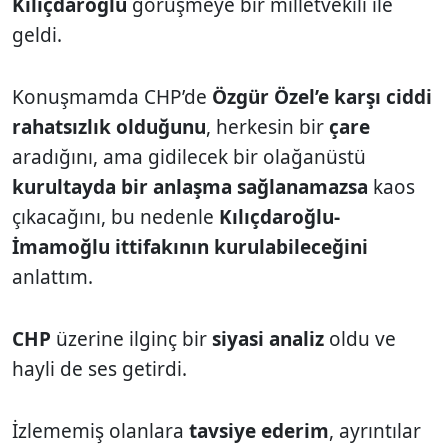
Kılıçdaroğlu
görüşmeye bir milletvekili ile
geldi.
Konuşmamda CHP’de
Özgür Özel’e karşı ciddi
rahatsızlık olduğunu
, herkesin bir
çare
aradığını, ama gidilecek bir olağanüstü
kurultayda bir anlaşma sağlanamazsa
kaos
çıkacağını, bu nedenle
Kılıçdaroğlu-
İmamoğlu ittifakının kurulabileceğini
anlattım.
CHP
üzerine ilginç bir
siyasi analiz
oldu ve
hayli de ses getirdi.
İzlememiş olanlara
tavsiye ederim
, ayrıntılar