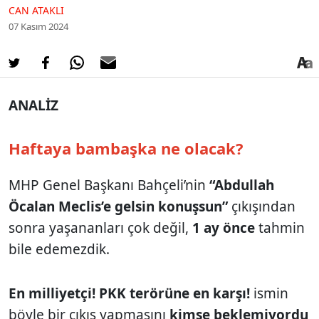
CAN ATAKLI
07 Kasım 2024
ANALİZ
Haftaya bambaşka ne olacak?
MHP Genel Başkanı Bahçeli’nin
“Abdullah
Öcalan Meclis’e gelsin konuşsun”
çıkışından
sonra yaşananları çok değil,
1 ay önce
tahmin
bile edemezdik.
En milliyetçi! PKK terörüne en karşı!
ismin
böyle bir çıkış yapmasını
kimse beklemiyordu