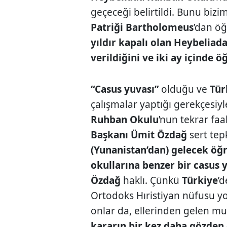
geçeceği belirtildi. Bunu bizim
Patriği Bartholomeus
’dan ö
yıldır kapalı olan Heybeliad
verildiğini ve iki ay içinde 
“Casus yuvası”
olduğu ve
Tür
çalışmalar yaptığı gerekçesiy
Ruhban Okulu
’nun tekrar fa
Başkanı Ümit Özdağ
sert tep
(Yunanistan’dan) gelecek öğ
okullarına benzer bir casus 
Özdağ
haklı. Çünkü
Türkiye
’
Ortodoks Hıristiyan nüfusu yo
onlar da, ellerinden gelen muz
kararın bir kez daha gözden 