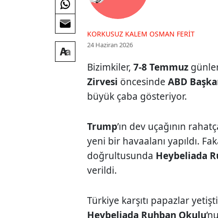
KORKUSUZ KALEM OSMAN FERIT
24 Haziran 2026
Bizimkiler,
7-8 Temmuz
günle
Zirvesi
öncesinde
ABD Başka
büyük çaba gösteriyor.
Trump
’ın dev uçağının rahat
yeni bir havaalanı yapıldı. Fa
doğrultusunda
Heybeliada R
verildi.
Türkiye karşıtı papazlar yetişti
Heybeliada Ruhban Okulu
’n