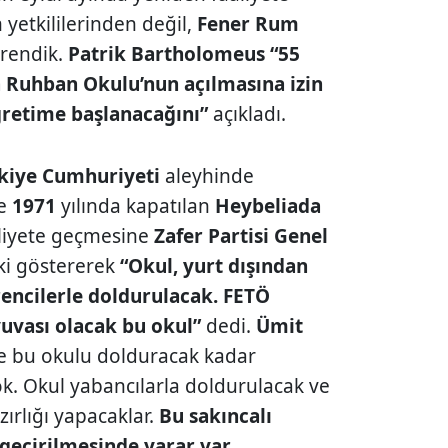
 yetkililerinden değil,
Fener
Rum
ğrendik.
Patrik Bartholomeus
“55
a Ruhban Okulu’nun açılmasına izin
öğretime başlanacağını”
açıkladı.
kiye Cumhuriyeti
aleyhinde
le
1971
yılında kapatılan
Heybeliada
aliyete geçmesine
Zafer Partisi Genel
ki göstererek
“Okul, yurt dışından
rencilerle doldurulacak. FETÖ
yuvası olacak bu okul”
dedi.
Ümit
de bu okulu dolduracak kadar
k. Okul yabancılarla doldurulacak ve
ırlığı yapacaklar.
Bu sakıncalı
geçirilmesinde yarar var.