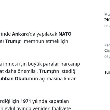
Mu
PKK
06 
rinde
Ankara’
da yapılacak
NATO
nı Trump’
ı memnun etmek için
Ke
Cin
06 
ça inmesi için büyük paralar harcanıp
kat daha önemlisi,
Trump
’ın istediği
Tü
uhban Okulu
’nun açılmasına karar
rdiği için
1971
yılında kapatılan
un eylül ayında yeniden faaliyete