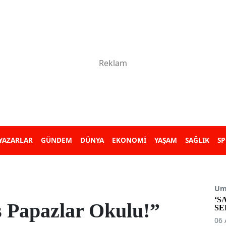
YAZARLAR
GÜNDEM
DÜNYA
EKONOMİ
YAŞAM
SAĞLIK
S
Umu
‘S
 Papazlar Okulu!”
SE
06 