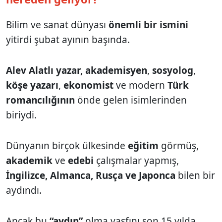
Bilim ve sanat dünyası
önemli bir ismini
yitirdi şubat ayının başında.
Alev Alatlı
yazar, akademisyen
,
sosyolog
,
köşe yazarı
,
ekonomist
ve modern
Türk
romancılığının
önde gelen isimlerinden
biriydi.
Dünyanın birçok ülkesinde
eğitim
görmüş,
akademik
ve
edebi
çalışmalar yapmış,
İngilizce, Almanca, Rusça ve Japonca
bilen bir
aydındı.
Ancak bu
“aydın”
olma vasfını son 15 yılda