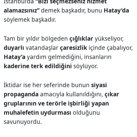
İstanbul’da
“Bizi seçmezseniz hizmet
alamazsınız”
demek başkadır, bunu
Hatay’da
söylemek başkadır.
Tam bir yıldır bölgeden
çığlıklar
yükseliyor,
duyarlı
vatandaşlar
çaresizlik
içinde çabalıyor,
Hatay’a
yardım gelmediğini, insanların
kaderine terk edildiğini
söylüyor.
İktidar ise her seferinde bunun
siyasi
propaganda
amacıyla kullanıldığını,
çıkar
gruplarının ve terörle işbirliği yapan
muhalefetin
uydurması
olduğunu
savunuyordu.