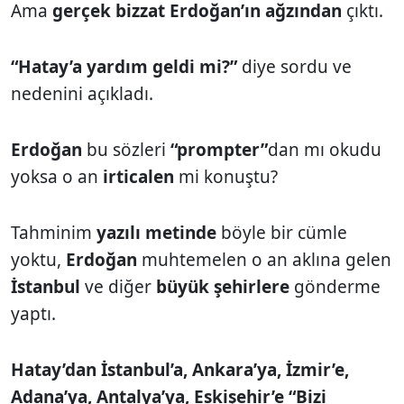
Ama
gerçek bizzat Erdoğan’ın ağzından
çıktı.
“Hatay’a yardım geldi mi?”
diye sordu ve
nedenini açıkladı.
Erdoğan
bu sözleri
“prompter”
dan mı okudu
yoksa o an
irticalen
mi konuştu?
Tahminim
yazılı metinde
böyle bir cümle
yoktu,
Erdoğan
muhtemelen o an aklına gelen
İstanbul
ve diğer
büyük şehirlere
gönderme
yaptı.
Hatay’dan İstanbul’a, Ankara’ya, İzmir’e,
Adana’ya, Antalya’ya, Eskişehir’e “Bizi