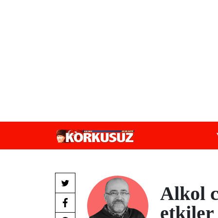
Alkol c
etkiler