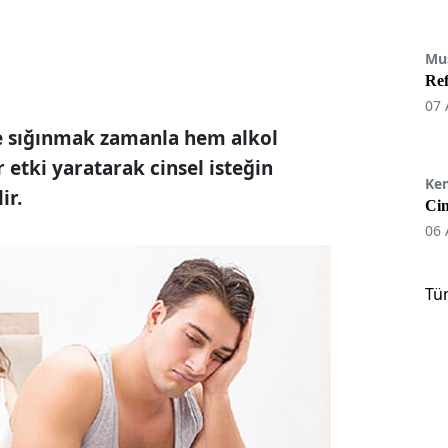
Mu
Re
07 
le sığınmak zamanla hem alkol
 etki yaratarak cinsel isteğin
Ke
ir.
Cin
06 
Tü