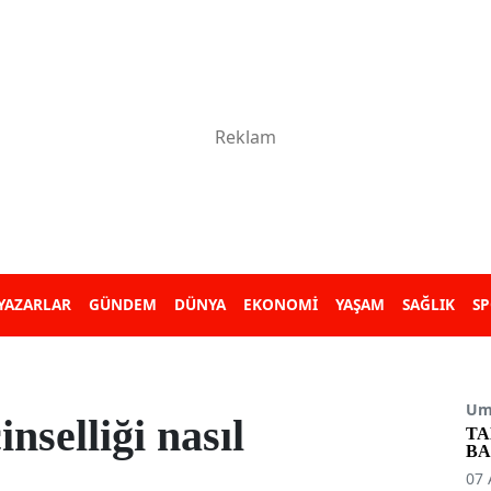
YAZARLAR
GÜNDEM
DÜNYA
EKONOMİ
YAŞAM
SAĞLIK
S
Umu
inselliği nasıl
TA
BA
07 