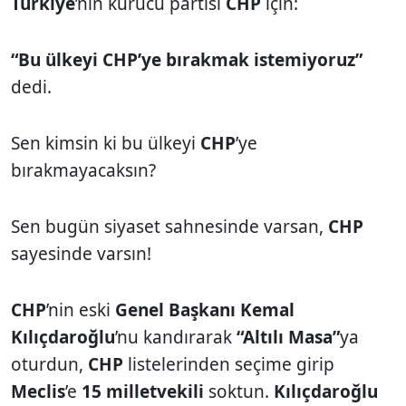
Türkiye
’nin kurucu partisi
CHP
için:
“Bu ülkeyi CHP’ye bırakmak istemiyoruz”
dedi.
Sen kimsin ki bu ülkeyi
CHP
’ye
bırakmayacaksın?
Sen bugün siyaset sahnesinde varsan,
CHP
sayesinde varsın!
CHP
’nin eski
Genel Başkanı Kemal
Kılıçdaroğlu
’nu kandırarak
“Altılı Masa”
ya
oturdun,
CHP
listelerinden seçime girip
Meclis
’e
15 milletvekili
soktun.
Kılıçdaroğlu