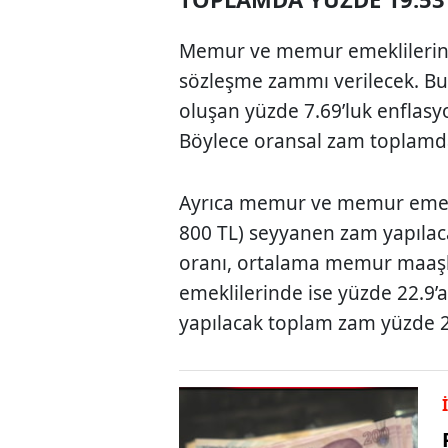
Memur ve memur emeklilerine
sözleşme zammı verilecek. Buna
oluşan yüzde 7.69’luk enflasyo
Böylece oransal zam toplamda
Ayrıca memur ve memur emekli
800 TL) seyyanen zam yapılaca
oranı, ortalama memur maaşl
emeklilerinde ise yüzde 22.9
yapılacak toplam zam yüzde 2