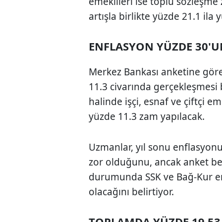
emeklileri ise toplu sözleşme
artışla birlikte yüzde 21.1 il
ENFLASYON YÜZDE 30'U
Merkez Bankası anketine göre 
11.3 civarında gerçekleşmesi
halinde işçi, esnaf ve çiftçi 
yüzde 11.3 zam yapılacak.
Uzmanlar, yıl sonu enflasyon
zor olduğunu, ancak anket be
durumunda SSK ve Bağ-Kur em
olacağını belirtiyor.
TOPLAMDA YÜZDE 19.5