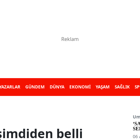
YAZARLAR
GÜNDEM
DÜNYA
EKONOMİ
YAŞAM
SAĞLIK
S
Umu
‘S
imdiden belli
SE
06 