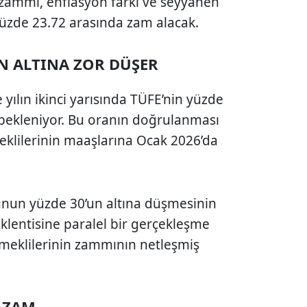
 zammı, enflasyon farkı ve seyyanen
a yüzde 23.72 arasında zam alacak.
N ALTINA ZOR DÜŞER
yılın ikinci yarısında TÜFE’nin yüzde
 bekleniyor. Bu oranın doğrulanması
emeklilerinin maaşlarına Ocak 2026’da
unun yüzde 30’un altına düşmesinin
klentisine paralel bir gerçekleşme
eklilerinin zammının netleşmiş
3 ZAM