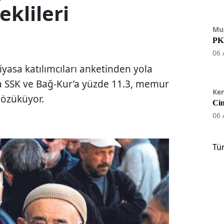
klileri
Mu
PKK
06 
iyasa katılımcıları anketinden yola
a SSK ve Bağ-Kur’a yüzde 11.3, memur
Ke
gözüküyor.
Cin
06 
Tü