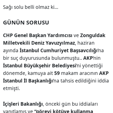
Sağı solu belli olmaz ki...
GÜNÜN SORUSU
CHP Genel Başkan Yardımcısı
ve
Zonguldak
Milletvekili
Deniz Yavuzyılmaz
, haziran
ayında
İstanbul Cumhuriyet Başsavcılığı
’na
bir suç duyurusunda bulunmuştu..
AKP
’nin
İstanbul Büyükşehir Belediyesi
’ni yönettiği
dönemde, kamuya ait
59
makam aracının
AKP
İstanbul İl Başkanlığı
’na tahsis edildiğini iddia
etmişti.
İçişleri Bakanlığı
, önceki gün bu iddiaları
yanıtlamış ve
“görevi kötüye kullanma