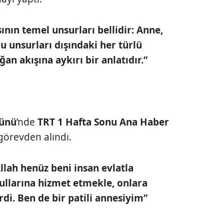
ının temel unsurları bellidir: Anne,
u unsurları dışındaki her türlü
n akışına aykırı bir anlatıdır.”
Günü
’nde
TRT 1 Hafta Sonu Ana Haber
görevden alındı.
llah henüz beni insan evlatla
ullarına hizmet etmekle, onlara
di. Ben de bir patili annesiyim”