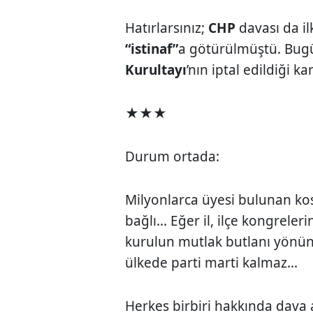
Hatırlarsınız;
CHP
davası da 
“istinaf”
a götürülmüştü. Bu
Kurultayı
’nın iptal edildiği ka
★★★
Durum ortada:
Milyonlarca üyesi bulunan kos
bağlı... Eğer il, ilçe kongrele
kurulun mutlak butlanı yönünd
ülkede parti marti kalmaz...
Herkes birbiri hakkında dava 