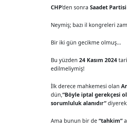
CHP
’den sonra
Saadet Partis
Neymiş; bazı il kongreleri za
Bir iki gün gecikme olmuş...
Bu yüzden
24 Kasım 2024
tar
edilmeliymiş!
İlk derece mahkemesi olan
An
dün,
“Böyle iptal gerekçesi o
sorumluluk alanıdır”
diyerek
Ama bunun bir de
“tahkim”
a