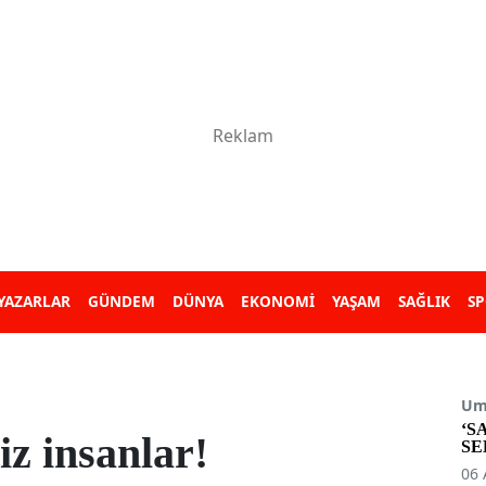
YAZARLAR
GÜNDEM
DÜNYA
EKONOMİ
YAŞAM
SAĞLIK
S
Umu
‘S
iz insanlar!
SE
06 