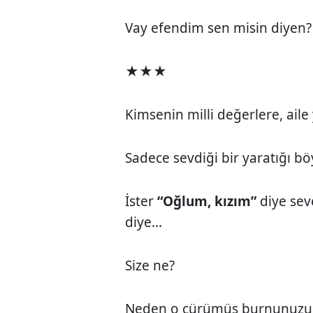
Vay efendim sen misin diyen?
★★★
Kimsenin milli değerlere, aile y
Sadece sevdiği bir yaratığı bö
İster
“Oğlum, kızım”
diye sev
diye...
Size ne?
Neden o çürümüş burnunuzu 