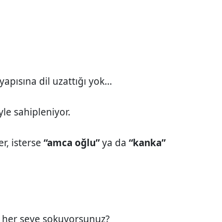
apısına dil uzattığı yok...
yle sahipleniyor.
er, isterse
“amca oğlu”
ya da
“kanka”
her şeye sokuyorsunuz?