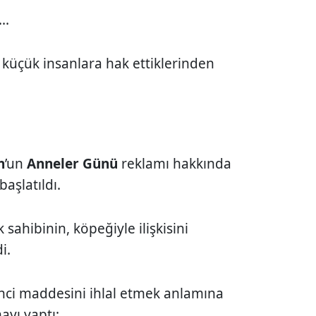
..
; küçük insanlara hak ettiklerinden
h
’un
Anneler Günü
reklamı hakkında
aşlatıldı.
sahibinin, köpeğiyle ilişkisini
i.
inci maddesini ihlal etmek anlamına
ayı yaptı: