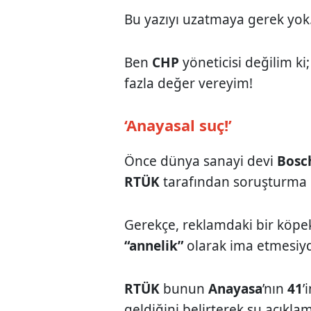
Bu yazıyı uzatmaya gerek yok.
Ben
CHP
yöneticisi değilim ki
fazla değer vereyim!
‘Anayasal suç!’
Önce dünya sanayi devi
Bosc
RTÜK
tarafından soruşturma b
Gerekçe, reklamdaki bir köpek 
“annelik”
olarak ima etmesiyd
RTÜK
bunun
Anayasa
’nın
41
’
geldiğini belirterek şu açıklam