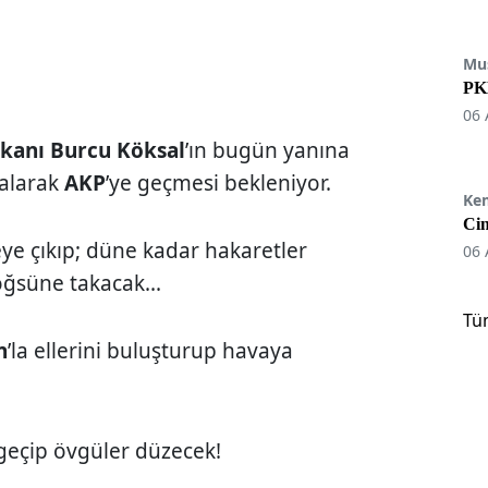
Mu
PKK
06 
şkanı Burcu Köksal
’ın bugün yanına
 alarak
AKP
’ye geçmesi bekleniyor.
Ke
Cin
e çıkıp; düne kadar hakaretler
06 
öğsüne takacak...
Tü
n
’la ellerini buluşturup havaya
geçip övgüler düzecek!