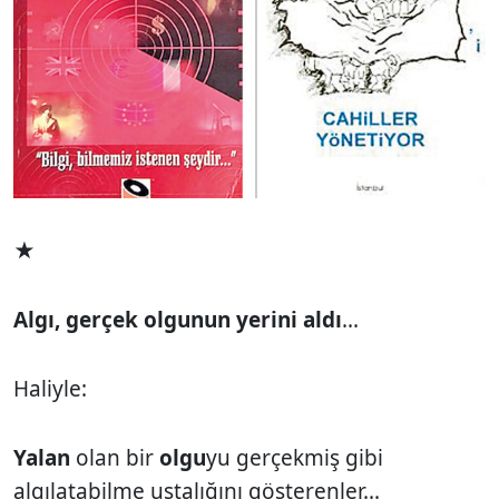
★
Algı, gerçek olgunun yerini aldı
...
Haliyle:
Yalan
olan bir
olgu
yu gerçekmiş gibi
algılatabilme ustalığını gösterenler...