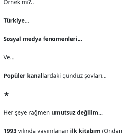
Örnek mi?..
Türkiye...
Sosyal medya fenomenleri...
Ve...
Popüler kanal
lardaki gündüz şovları...
★
Her şeye rağmen
umutsuz değilim...
1993
yılında yayımlanan
ilk kitabım
(Ondan