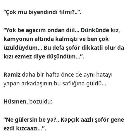
“Çok mu biyendindi filmi?..”.
“Yok be agacım ondan diil... Dünkünde kız,
kamyonun altında kalmıştı ve ben çok
üzüldüydüm... Bu defa şoför dikkatli olur da
kızı ezmez diye düşündüm...”.
Ramiz
daha bir hafta önce de aynı hatayı
yapan arkadaşının bu saflığına güldü...
Hüsmen,
bozuldu:
“Ne gülersin be ya?.. Kapçık aazlı şoför gene
ezdi kızcaazı...”.