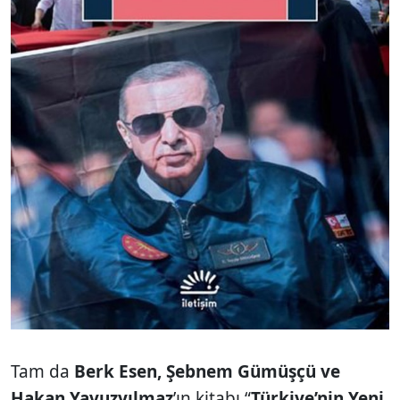
Tam da
Berk Esen, Şebnem Gümüşçü ve
Hakan Yavuzyılmaz
’ın kitabı “
Türkiye’nin Yeni