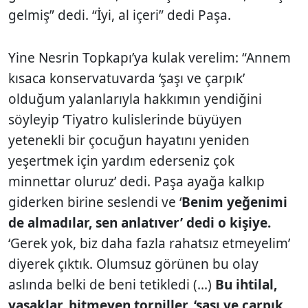
gelmiş” dedi. “İyi, al içeri” dedi Paşa.
Yine Nesrin Topkapı’ya kulak verelim: “Annem
kısaca konservatuvarda ‘şaşı ve çarpık’
olduğum yalanlarıyla hakkımın yendiğini
söyleyip ‘Tiyatro kulislerinde büyüyen
yetenekli bir çocuğun hayatını yeniden
yeşertmek için yardım ederseniz çok
minnettar oluruz’ dedi. Paşa ayağa kalkıp
giderken birine seslendi ve ‘
Benim yeğenimi
de almadılar, sen anlatıver’ dedi o kişiye.
‘Gerek yok, biz daha fazla rahatsız etmeyelim’
diyerek çıktık. Olumsuz görünen bu olay
aslında belki de beni tetikledi (...)
Bu ihtilal,
yasaklar, bitmeyen torpiller, ‘şaşı ve çarpık