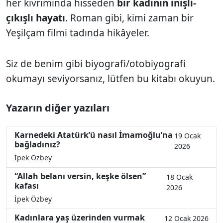
her kıvrımında hisseden
bir kadının inişli-
çıkışlı hayatı
. Roman gibi, kimi zaman bir
Yeşilçam filmi tadında hikâyeler.
Siz de benim gibi biyografi/otobiyografi
okumayı seviyorsanız, lütfen bu kitabı okuyun.
Yazarın diğer yazıları
Karnedeki Atatürk’ü nasıl İmamoğlu’na
19 Ocak
bağladınız?
2026
İpek Özbey
“Allah belanı versin, keşke ölsen”
18 Ocak
kafası
2026
İpek Özbey
Kadınlara yaş üzerinden vurmak
12 Ocak 2026