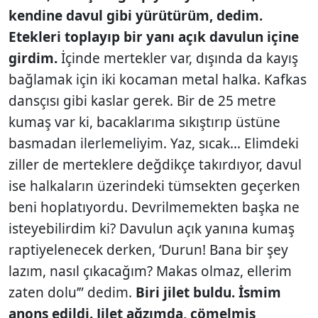
kendine davul gibi yürütürüm, dedim.
Etekleri toplayıp bir yanı açık davulun içine
girdim.
İçinde mertekler var, dışında da kayış
bağlamak için iki kocaman metal halka. Kafkas
dansçısı gibi kaslar gerek. Bir de 25 metre
kumaş var ki, bacaklarıma sıkıştırıp üstüne
basmadan ilerlemeliyim. Yaz, sıcak... Elimdeki
ziller de merteklere değdikçe takırdıyor, davul
ise halkaların üzerindeki tümsekten geçerken
beni hoplatıyordu. Devrilmemekten başka ne
isteyebilirdim ki? Davulun açık yanına kumaş
raptiyelenecek derken, ‘Durun! Bana bir şey
lazım, nasıl çıkacağım? Makas olmaz, ellerim
zaten dolu’” dedim.
Biri jilet buldu. İsmim
anons edildi. Jilet ağzımda, çömelmiş