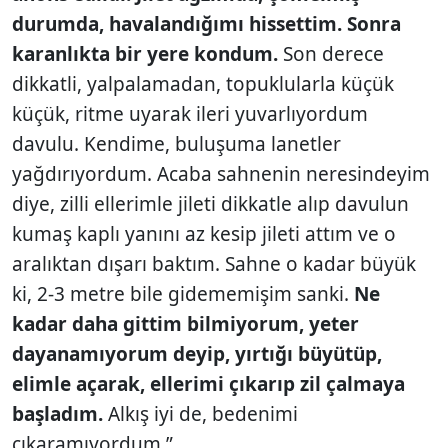
durumda, havalandığımı hissettim. Sonra
karanlıkta bir yere kondum.
Son derece
dikkatli, yalpalamadan, topuklularla küçük
küçük, ritme uyarak ileri yuvarlıyordum
davulu. Kendime, buluşuma lanetler
yağdırıyordum. Acaba sahnenin neresindeyim
diye, zilli ellerimle jileti dikkatle alıp davulun
kumaş kaplı yanını az kesip jileti attım ve o
aralıktan dışarı baktım. Sahne o kadar büyük
ki, 2-3 metre bile gidememişim sanki.
Ne
kadar daha gittim bilmiyorum, yeter
dayanamıyorum deyip, yırtığı büyütüp,
elimle açarak, ellerimi çıkarıp zil çalmaya
başladım.
Alkış iyi de, bedenimi
çıkaramıyordum.”