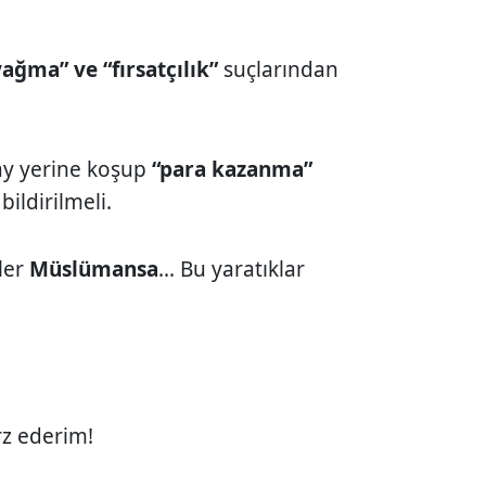
yağma” ve “fırsatçılık”
suçlarından
lay yerine koşup
“para kazanma”
ildirilmeli.
şler
Müslümansa
... Bu yaratıklar
rz ederim!