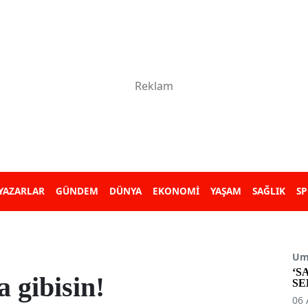
YAZARLAR
GÜNDEM
DÜNYA
EKONOMİ
YAŞAM
SAĞLIK
S
Umu
‘S
 gibisin!
SE
06 