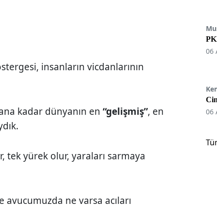
Mu
PKK
06 
östergesi, insanların vicdanlarının
Ke
Cin
mana kadar dünyanın en
“gelişmiş”
, en
06 
ydık.
Tü
r, tek yürek olur, yaraları sarmaya
e avucumuzda ne varsa acıları