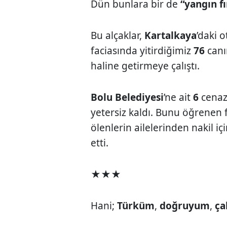
Dün bunlara bir de
“yangın fı
Bu alçaklar,
Kartalkaya
’daki 
faciasında yitirdiğimiz
76
canı
haline getirmeye çalıştı.
Bolu Belediyesi
’ne ait
6
cenaze
yetersiz kaldı. Bunu öğrenen f
ölenlerin ailelerinden nakil i
etti.
★★★
Hani;
Türküm
,
doğruyum
,
ça