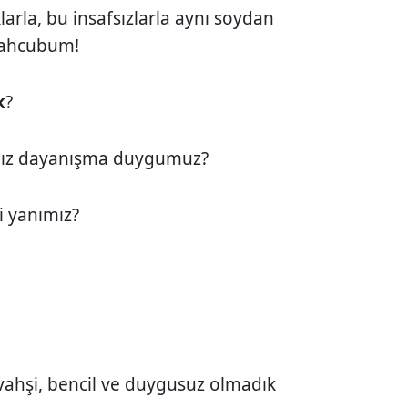
arla, bu insafsızlarla aynı soydan
mahcubum!
k
?
ımız dayanışma duygumuz?
i yanımız?
 vahşi, bencil ve duygusuz olmadık