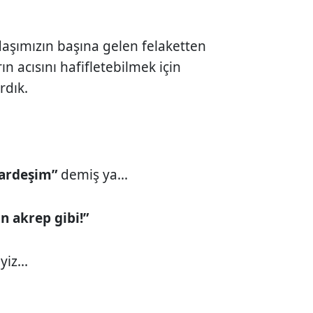
aşımızın başına gelen felaketten
n acısını hafifletebilmek için
rdık.
kardeşim”
demiş ya...
n akrep gibi!”
yiz...