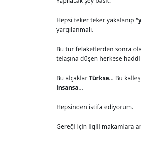
Yapılacak şey basit:
Hepsi teker teker yakalanıp
“
yargılanmalı.
Bu tür felaketlerden sonra o
telaşına düşen herkese haddi b
Bu alçaklar
Türkse
... Bu kalle
insansa
...
Hepsinden istifa ediyorum.
Gereği için ilgili makamlara a