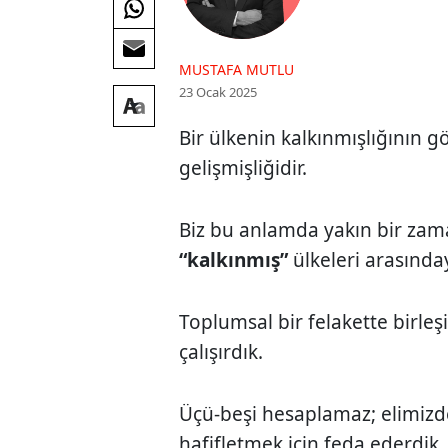
MUSTAFA MUTLU
23 Ocak 2025
Bir ülkenin kalkınmışlığının g
gelişmişliğidir.
Biz bu anlamda yakın bir za
“kalkınmış”
ülkeleri arasında
Toplumsal bir felakette birleşi
çalışırdık.
Üçü-beşi hesaplamaz; elimizd
hafifletmek için feda ederdik.