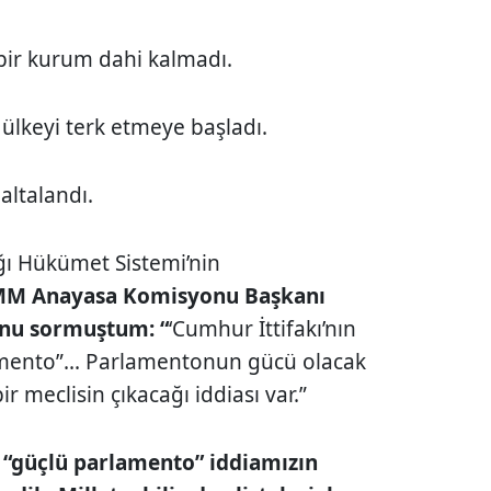
 bir kurum dahi kalmadı.
 ülkeyi terk etmeye başladı.
altalandı.
ı Hükümet Sistemi’nin
M Anayasa Komisyonu Başkanı
şunu sormuştum: “
‘Cumhur İttifakı’nın
mento”... Parlamentonun gücü olacak
ir meclisin çıkacağı iddiası var.”
z “güçlü parlamento” iddiamızın