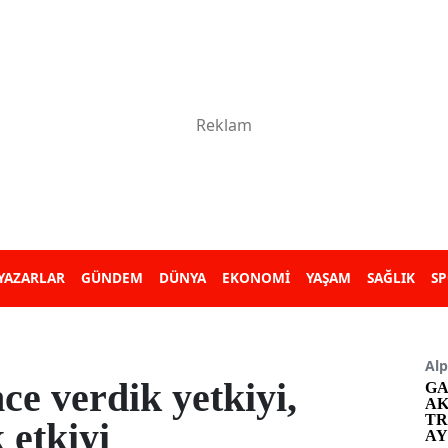
YAZARLAR
GÜNDEM
DÜNYA
EKONOMİ
YAŞAM
SAĞLIK
S
Alp
nce verdik yetkiyi,
GA
AK
TR
 etkiyi
AY