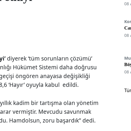
08 
Ko
Can
08 
yi’
diyerek ‘tüm sorunların çözümü’
Mu
Böy
anlığı Hükümet Sistemi daha doğrusu
08 
e geçişi öngören anayasa değişikliği
8,6 ‘Hayır’ oyuyla kabul edildi.
Tü
ıllık kadim bir tartışma olan yönetim
 karar vermiştir. Mevcudu savunmak
du. Hamdolsun, zoru başardık” dedi.