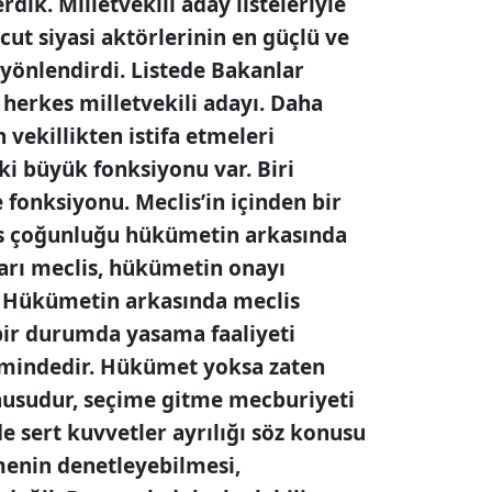
ik. Milletvekili aday listeleriyle
cut siyasi aktörlerinin en güçlü ve
 yönlendirdi. Listede Bakanlar
herkes milletvekili adayı. Daha
 vekillikten istifa etmeleri
ki büyük fonksiyonu var. Biri
fonksiyonu. Meclis’in içinden bir
s çoğunluğu hükümetin arkasında
arı meclis, hükümetin onayı
! Hükümetin arkasında meclis
bir durumda yasama faaliyeti
indedir. Hükümet yoksa zaten
onusudur, seçime gitme mecburiyeti
de sert kuvvetler ayrılığı söz konusu
menin denetleyebilmesi,