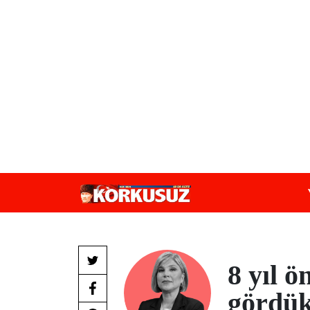
8 yıl ö
gördük