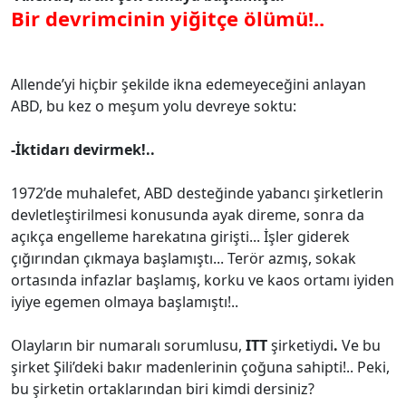
Bir devrimcinin yiğitçe ölümü!..
Allende’yi hiçbir şekilde ikna edemeyeceğini anlayan
ABD, bu kez o meşum yolu devreye soktu:
-İktidarı devirmek!..
1972’de muhalefet, ABD desteğinde yabancı şirketlerin
devletleştirilmesi konusunda ayak direme, sonra da
açıkça engelleme harekatına girişti... İşler giderek
çığırından çıkmaya başlamıştı... Terör azmış, sokak
ortasında infazlar başlamış, korku ve kaos ortamı iyiden
iyiye egemen olmaya başlamıştı!..
Olayların bir numaralı sorumlusu,
ITT
şirketiydi
.
Ve bu
şirket Şili’deki bakır madenlerinin çoğuna sahipti!.. Peki,
bu şirketin ortaklarından biri kimdi dersiniz?