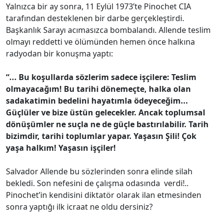
Yalnızca bir ay sonra, 11 Eylül 1973’te Pinochet CIA
tarafından desteklenen bir darbe gerçekleştirdi.
Başkanlık Sarayı acımasızca bombalandı. Allende teslim
olmayı reddetti ve ölümünden hemen önce halkına
radyodan bir konuşma yaptı:
“... Bu koşullarda sözlerim sadece işçilere: Teslim
olmayacağım! Bu tarihi dönemeçte, halka olan
sadakatimin bedelini hayatımla ödeyeceğim...
Güçlüler ve bize üstün gelecekler. Ancak toplumsal
dönüşümler ne suçla ne de güçle bastırılabilir. Tarih
bizimdir, tarihi toplumlar yapar. Yaşasın Şili! Çok
yaşa halkım! Yaşasın işçiler!
Salvador Allende bu sözlerinden sonra elinde silah
bekledi. Son nefesini de çalışma odasında verdi!..
Pinochet’in kendisini diktatör olarak ilan etmesinden
sonra yaptığı ilk icraat ne oldu dersiniz?