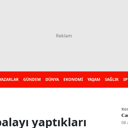
YAZARLAR
GÜNDEM
DÜNYA
EKONOMİ
YAŞAM
SAĞLIK
S
Ko
Can
balayı yaptıkları
08 