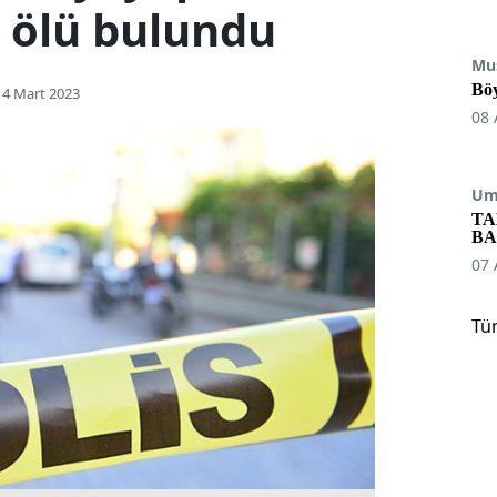
a ölü bulundu
Mu
Böy
14 Mart 2023
08 
Umu
TA
BA
07 
Tü