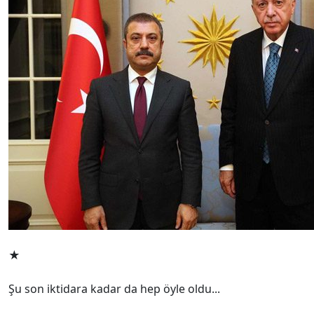
★
Şu son iktidara kadar da hep öyle oldu...