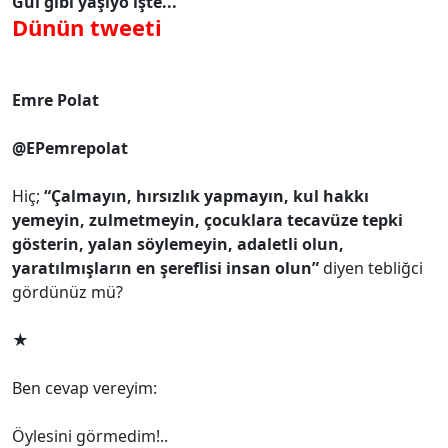
Gül gibi yaşıyo işte...
Dünün tweeti
Emre Polat
@EPemrepolat
Hiç;
“Çalmayın, hırsızlık yapmayın, kul hakkı
yemeyin, zulmetmeyin, çocuklara tecavüze tepki
gösterin, yalan söylemeyin, adaletli olun,
yaratılmışların en şereflisi insan olun”
diyen tebliğci
gördünüz mü?
★
Ben cevap vereyim:
Öylesini görmedim!..