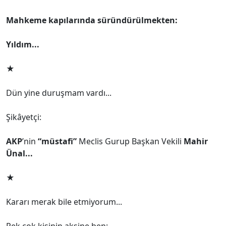
Mahkeme kapılarında süründürülmekten:
Yıldım...
★
Dün yine duruşmam vardı...
Şikâyetçi:
AKP
’nin
“müstafi”
Meclis Gurup Başkan Vekili
Mahir
Ünal...
★
Kararı merak bile etmiyorum...
Pek çok kişinin aksine ben: