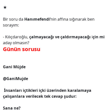
★
Bir soru da
Hanımefendi’
nin affına sığınarak ben
sorayım:
- Kılıçdaroğlu,
çalmayacağı ve çaldırmayacağı
i
çin mi
aday olmasın?
Günün sorusu
Gani Müjde
@GaniMujde
İnsanları içtikleri içki üzerinden karalamaya
çalışanlara verilecek tek cevap şudur:
Sana ne?