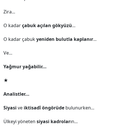
Zira...
O kadar
çabuk açılan gökyüzü
...
O kadar çabuk
yeniden bulutla kaplanır
...
Ve...
Yağmur yağabilir...
★
Analistler...
Siyasi
ve
iktisadî öngörüde
bulunurken...
Ülkeyi yöneten
siyasi kadrolar
ın...