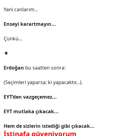
Yani canlarım...
Enseyi karartmayın...
Çünkü...
★
Erdoğan
bu saatten sonra:
(Seçimleri yaparsa; ki yapacaktır...).
EYT’den vazgeçemez...
EYT mutlaka çıkacak...
Hem de sizlerin istediği gibi çıkacak...
İstinafa güveniyorum