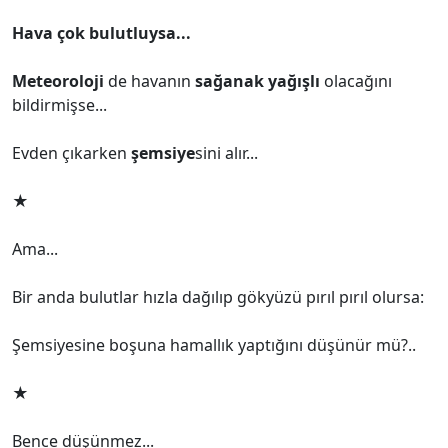
Hava çok bulutluysa...
Meteoroloji
de havanın
sağanak yağışlı
olacağını
bildirmişse...
Evden çıkarken
şemsiye
sini alır...
★
Ama...
Bir anda bulutlar hızla dağılıp gökyüzü pırıl pırıl olursa:
Şemsiyesine boşuna hamallık yaptığını düşünür mü?..
★
Bence düşünmez...