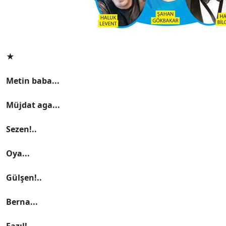
★
Metin baba...
Müjdat aga...
Sezen!..
Oya...
Gülşen!..
Berna...
Fazıl!..