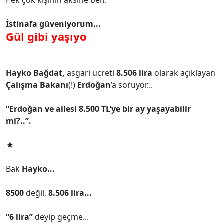
İstinafa güveniyorum...
Gül gibi yaşıyo
Hayko Bağdat,
asgari ücreti
8.506 lira
olarak açıklayan
Çalışma Bakanı
(!)
Erdoğan
’a soruyor...
“Erdoğan ve ailesi 8.500 TL’ye bir ay yaşayabilir
mi?..”.
★
Bak
Hayko...
8500
değil,
8.506 lira...
“6 lira”
deyip geçme...