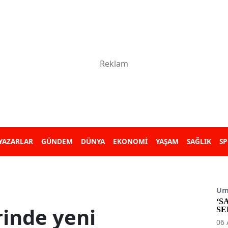
YAZARLAR
GÜNDEM
DÜNYA
EKONOMİ
YAŞAM
SAĞLIK
S
Umu
‘S
rinde yeni
SE
06 