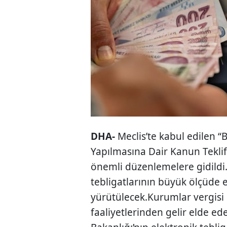
DHA-
Meclis’te kabul edilen “
Yapılmasına Dair Kanun Tekli
önemli düzenlemelere gidildi.
tebligatlarının büyük ölçüde 
yürütülecek.Kurumlar vergisi m
faaliyetlerinden gelir elde ede