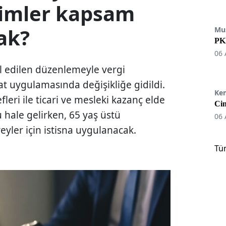
Kimler kapsam
ak?
Mu
PKK
06 
 edilen düzenlemeyle vergi
at uygulamasında değişikliğe gidildi.
Ke
leri ile ticari ve mesleki kazanç elde
Cin
u hale gelirken, 65 yaş üstü
06 
reyler için istisna uygulanacak.
Tü