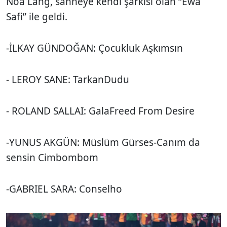
Noa Lang, sahneye kendi şarkısı olan “Ewa
Safi” ile geldi.
-İLKAY GÜNDOĞAN: Çocukluk Aşkımsın
- LEROY SANE: TarkanDudu
- ROLAND SALLAI: GalaFreed From Desire
-YUNUS AKGÜN: Müslüm Gürses-Canım da
sensin Cimbombom
-GABRIEL SARA: Conselho