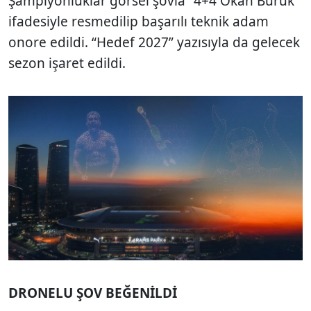
Şampiyonluklar görsel şovla “4+4 Okan Buruk”
ifadesiyle resmedilip başarılı teknik adam
onore edildi. “Hedef 2027” yazısıyla da gelecek
sezon işaret edildi.
DRONELU ŞOV BEĞENİLDİ