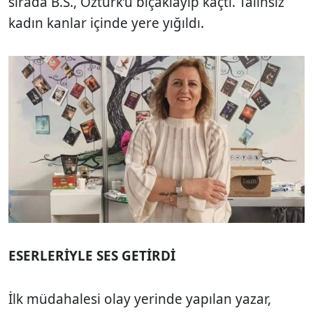
sırada B.S., Öztürk’ü bıçaklayıp kaçtı. Talihsiz
kadın kanlar içinde yere yığıldı.
ESERLERİYLE SES GETİRDİ
İlk müdahalesi olay yerinde yapılan yazar,