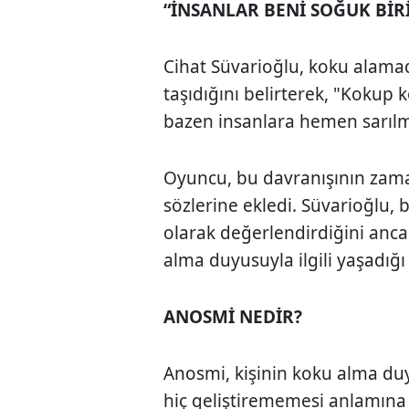
“İNSANLAR BENİ SOĞUK BİR
Cihat Süvarioğlu, koku alamad
taşıdığını belirterek, "Koku
bazen insanlara hemen sarılmı
Oyuncu, bu davranışının zama
sözlerine ekledi. Süvarioğlu, b
olarak değerlendirdiğini an
alma duyusuyla ilgili yaşadı
ANOSMİ NEDİR?
Anosmi, kişinin koku alma 
hiç geliştirememesi anlamına 