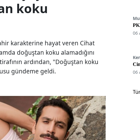
tan koku
Mu
PKK
06 
ahir karakterine hayat veren Cihat
ogramda doğuştan koku alamadığını
Ke
tirafının ardından, "Doğuştan koku
Cin
su gündeme geldi.
06 
Tü