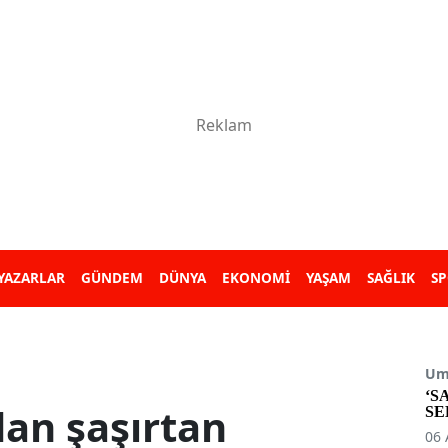
YAZARLAR
GÜNDEM
DÜNYA
EKONOMİ
YAŞAM
SAĞLIK
S
Umu
‘S
an şaşırtan
SE
06 