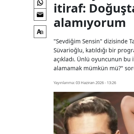
itiraf: Doğuş
alamıyorum
"Sevdiğim Sensin" dizisinde T
Süvarioğlu, katıldığı bir pr
açıkladı. Ünlü oyuncunun bu i
alamamak mümkün mü?" soru
Yayınlanma:
03 Haziran 2026 - 13:26