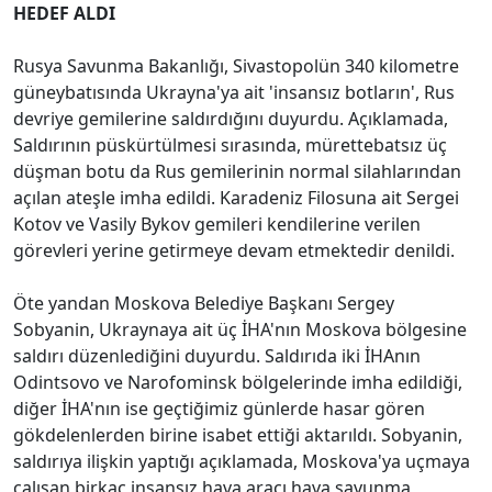
HEDEF ALDI
Rusya Savunma Bakanlığı, Sivastopolün 340 kilometre
güneybatısında Ukrayna'ya ait 'insansız botların', Rus
devriye gemilerine saldırdığını duyurdu. Açıklamada,
Saldırının püskürtülmesi sırasında, mürettebatsız üç
düşman botu da Rus gemilerinin normal silahlarından
açılan ateşle imha edildi. Karadeniz Filosuna ait Sergei
Kotov ve Vasily Bykov gemileri kendilerine verilen
görevleri yerine getirmeye devam etmektedir denildi.
Öte yandan Moskova Belediye Başkanı Sergey
Sobyanin, Ukraynaya ait üç İHA'nın Moskova bölgesine
saldırı düzenlediğini duyurdu. Saldırıda iki İHAnın
Odintsovo ve Narofominsk bölgelerinde imha edildiği,
diğer İHA'nın ise geçtiğimiz günlerde hasar gören
gökdelenlerden birine isabet ettiği aktarıldı. Sobyanin,
saldırıya ilişkin yaptığı açıklamada, Moskova'ya uçmaya
çalışan birkaç insansız hava aracı hava savunma