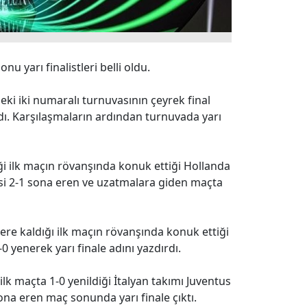
nu yarı finalistleri belli oldu.
i iki numaralı turnuvasının çeyrek final
ı. Karşılaşmaların ardından turnuvada yarı
ği ilk maçın rövanşında konuk ettiği Hollanda
si 2-1 sona eren ve uzatmalara giden maçta
bere kaldığı ilk maçın rövanşında konuk ettiği
0 yenerek yarı finale adını yazdırdı.
ilk maçta 1-0 yenildiği İtalyan takımı Juventus
 sona eren maç sonunda yarı finale çıktı.