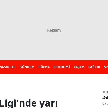
YAZARLAR
GÜNDEM
DÜNYA
EKONOMİ
YAŞAM
SAĞLIK
S
Mu
Re
igi'nde yarı
07 