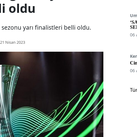
li oldu
Umu
‘S
ezonu yarı finalistleri belli oldu.
SE
06 
21 Nisan 2023
Ke
Cin
06 
Tü