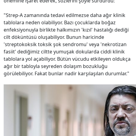
önemine işaret ederek, sözlerini şöyle sürdürdü:
"Strep-A zamanında tedavi edilmezse daha ağır klinik
tablolara neden olabiliyor. Bazı çocuklarda boğaz
enfeksiyonuyla birlikte halkımızın 'kızıl' hastalığı dediği
cilt döküntüsü oluşabiliyor. Bunun haricinde
'streptokoksik toksik şok sendromu' veya 'nekrotizan
fasiit' dediğimiz ciltte yumuşak dokularda ciddi klinik
tablolara yol açabiliyor. Bütün vücudu etkileyen oldukça
ağır bir tabloyla seyreden dolaşım bozukluğu
görülebiliyor. Fakat bunlar nadir karşılaşılan durumlar."