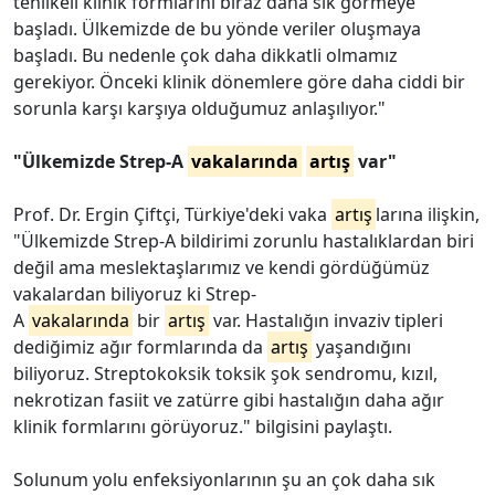
tehlikeli klinik formlarını biraz daha sık görmeye
başladı. Ülkemizde de bu yönde veriler oluşmaya
başladı. Bu nedenle çok daha dikkatli olmamız
gerekiyor. Önceki klinik dönemlere göre daha ciddi bir
sorunla karşı karşıya olduğumuz anlaşılıyor."
"Ülkemizde Strep-A
vakalarında
artış
var"
Prof. Dr. Ergin Çiftçi, Türkiye'deki vaka
artış
larına ilişkin,
"Ülkemizde Strep-A bildirimi zorunlu hastalıklardan biri
değil ama meslektaşlarımız ve kendi gördüğümüz
vakalardan biliyoruz ki Strep-
A
vakalarında
bir
artış
var. Hastalığın invaziv tipleri
dediğimiz ağır formlarında da
artış
yaşandığını
biliyoruz. Streptokoksik toksik şok sendromu, kızıl,
nekrotizan fasiit ve zatürre gibi hastalığın daha ağır
klinik formlarını görüyoruz." bilgisini paylaştı.
Solunum yolu enfeksiyonlarının şu an çok daha sık