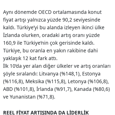
Aynı dönemde OECD ortalamasında konut
fiyat artışı yalnızca yüzde 90,2 seviyesinde
kaldı. Türkiye’yi bu alanda izleyen ikinci ülke
İzlanda olurken, oradaki artış oranı yüzde
160,9 ile Türkiye’nin çok gerisinde kaldı.
Türkiye, bu oranla en yakın rakibine dahi
yaklaşık 12 kat fark attı.
İlk 10’da yer alan diğer ülkeler ve artış oranları
şöyle sıralandı: Litvanya (%148,1), Estonya
(%116,8), Meksika (%115,8), Letonya (%106,8),
ABD (%101,8), İrlanda (%91,7), Kanada (%80,6)
ve Yunanistan (%71,8).
REEL FİYAT ARTIŞINDA DA LİDERLİK