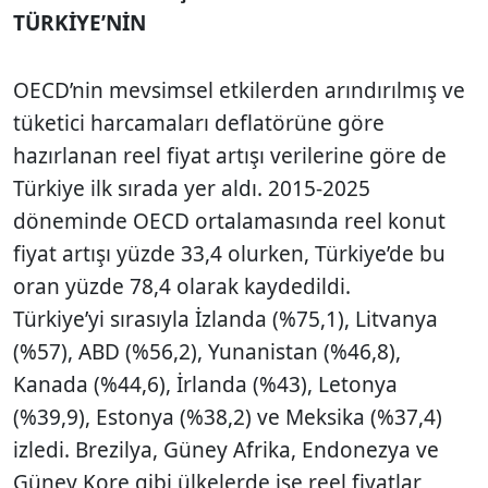
TÜRKİYE’NİN
OECD’nin mevsimsel etkilerden arındırılmış ve
tüketici harcamaları deflatörüne göre
hazırlanan reel fiyat artışı verilerine göre de
Türkiye ilk sırada yer aldı. 2015-2025
döneminde OECD ortalamasında reel konut
fiyat artışı yüzde 33,4 olurken, Türkiye’de bu
oran yüzde 78,4 olarak kaydedildi.
Türkiye’yi sırasıyla İzlanda (%75,1), Litvanya
(%57), ABD (%56,2), Yunanistan (%46,8),
Kanada (%44,6), İrlanda (%43), Letonya
(%39,9), Estonya (%38,2) ve Meksika (%37,4)
izledi. Brezilya, Güney Afrika, Endonezya ve
Güney Kore gibi ülkelerde ise reel fiyatlar