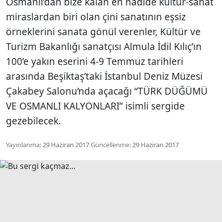
Osmanlı’dan bize kalan en nadide kültür-sanat
miraslardan biri olan çini sanatının eşsiz
örneklerini sanata gönül verenler, Kültür ve
Turizm Bakanlığı sanatçısı Almula İdil Kılıç’ın
100’e yakın eserini 4-9 Temmuz tarihleri
arasında Beşiktaş’taki İstanbul Deniz Müzesi
Çakabey Salonu’nda açacağı “TÜRK DÜĞÜMÜ
VE OSMANLI KALYONLARI” isimli sergide
gezebilecek.
Yayınlanma:
29 Haziran 2017
Güncellenme:
29 Haziran 2017