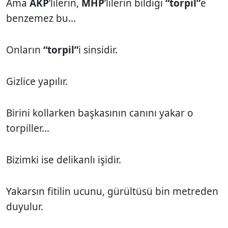
Ama
AKP
’lilerin,
MHP
’lilerin bildiği
“torpil”
e
benzemez bu...
Onların
“torpil”
i sinsidir.
Gizlice yapılır.
Birini kollarken başkasının canını yakar o
torpiller...
Bizimki ise delikanlı işidir.
Yakarsın fitilin ucunu, gürültüsü bin metreden
duyulur.