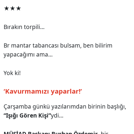
★★★
Bırakın torpili...
Br mantar tabancası bulsam, ben bilirim
yapacağımı ama...
Yok ki!
‘Kavurmamızı yaparlar!’
Çarşamba günkü yazılarımdan birinin başlığı,
“Işığı Gören Kişi”
ydi...
MÜSİAD Başkanı Burhan Özdemir
, bir