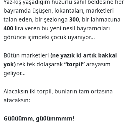
Yaz-kış yaşadığım huzurlu sahil beldesine her
bayramda üşüşen, lokantaları, marketleri
talan eden, bir şezlonga
300
, bir lahmacuna
400
lira veren bu yeni nesil bayramcıları
görünce içimdeki çocuk uyanıyor...
Bütün marketleri
(ne yazık ki artık bakkal
yok)
tek tek dolaşarak
“torpil”
arayasım
geliyor...
Alacaksın iki torpil, bunların tam ortasına
atacaksın:
Güüüümm, güüümmmm!