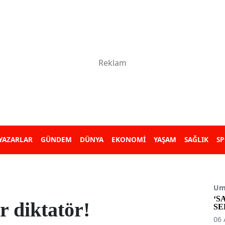
YAZARLAR
GÜNDEM
DÜNYA
EKONOMİ
YAŞAM
SAĞLIK
S
Umu
‘S
r diktatör!
SE
06 