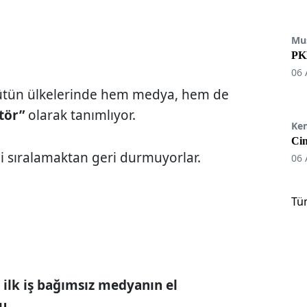
Mu
PKK
06 
tün ülkelerinde hem medya, hem de
tör”
olarak tanımlıyor.
Ke
Cin
 sıralamaktan geri durmuyorlar.
06 
Tü
 ilk iş bağımsız medyanın el
u.