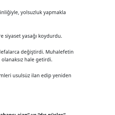
inliğiyle, yolsuzluk yapmakla
ere siyaset yasağı koydurdu.
defalarca değiştirdi. Muhalefetin
olanaksız hale getirdi.
leri usulsüz ilan edip yeniden
abancı ajan” ve “dış güçler”