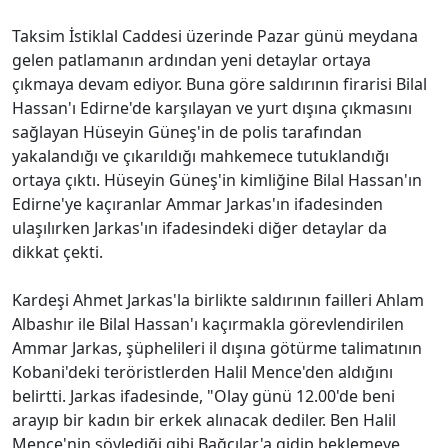
Taksim İstiklal Caddesi üzerinde Pazar günü meydana
gelen patlamanın ardından yeni detaylar ortaya
çıkmaya devam ediyor. Buna göre saldırının firarisi Bilal
Hassan'ı Edirne'de karşılayan ve yurt dışına çıkmasını
sağlayan Hüseyin Güneş'in de polis tarafından
yakalandığı ve çıkarıldığı mahkemece tutuklandığı
ortaya çıktı. Hüseyin Güneş'in kimliğine Bilal Hassan'ın
Edirne'ye kaçıranlar Ammar Jarkas'ın ifadesinden
ulaşılırken Jarkas'ın ifadesindeki diğer detaylar da
dikkat çekti.
Kardeşi Ahmet Jarkas'la birlikte saldırının failleri Ahlam
Albashır ile Bilal Hassan'ı kaçırmakla görevlendirilen
Ammar Jarkas, şüphelileri il dışına götürme talimatının
Kobani'deki teröristlerden Halil Mence'den aldığını
belirtti. Jarkas ifadesinde, "Olay günü 12.00'de beni
arayıp bir kadın bir erkek alınacak dediler. Ben Halil
Mence'nin söylediği gibi Bağcılar'a gidip beklemeye