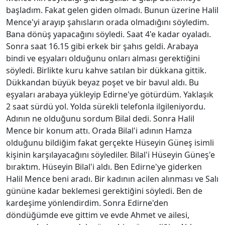
başladım. Fakat gelen giden olmadı. Bunun üzerine Halil
Mence'yi arayıp şahısların orada olmadığını söyledim.
Bana dönüş yapacağını söyledi. Saat 4'e kadar oyaladı.
Sonra saat 16.15 gibi erkek bir şahıs geldi. Arabaya
bindi ve eşyaları olduğunu onları alması gerektiğini
söyledi. Birlikte kuru kahve satılan bir dükkana gittik.
Dükkandan büyük beyaz poşet ve bir bavul aldı. Bu
eşyaları arabaya yükleyip Edirne'ye götürdüm. Yaklaşık
2 saat sürdü yol. Yolda sürekli telefonla ilgileniyordu.
Adının ne olduğunu sordum Bilal dedi. Sonra Halil
Mence bir konum attı. Orada Bilal'i adının Hamza
olduğunu bildiğim fakat gerçekte Hüseyin Güneş isimli
kişinin karşılayacağını söylediler. Bilal'i Hüseyin Güneş'e
bıraktım. Hüseyin Bilal'i aldı. Ben Edirne'ye giderken
Halil Mence beni aradı. Bir kadının acilen alınması ve Salı
gününe kadar beklemesi gerektiğini söyledi. Ben de
kardeşime yönlendirdim. Sonra Edirne'den
döndüğümde eve gittim ve evde Ahmet ve ailesi,