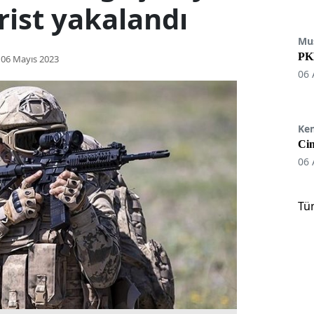
rist yakalandı
Mu
PKK
06 Mayıs 2023
06 
Ke
Cin
06 
Tü