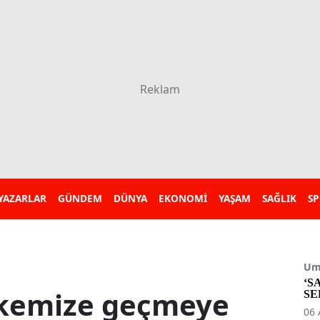
YAZARLAR
GÜNDEM
DÜNYA
EKONOMİ
YAŞAM
SAĞLIK
S
Umu
‘S
lkemize geçmeye
SE
06 