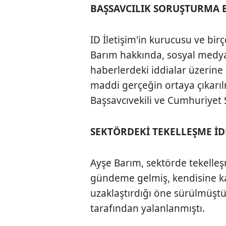
BAŞSAVCILIK SORUŞTURMA 
ID İletişim'in kurucusu ve b
Barım hakkında, sosyal medya
haberlerdeki iddialar üzerine
maddi gerçeğin ortaya çıkarılm
Başsavcıvekili ve Cumhuriyet S
SEKTÖRDEKİ TEKELLEŞME İD
Ayşe Barım, sektörde tekelle
gündeme gelmiş, kendisine ka
uzaklaştırdığı öne sürülmüştü
tarafından yalanlanmıştı.