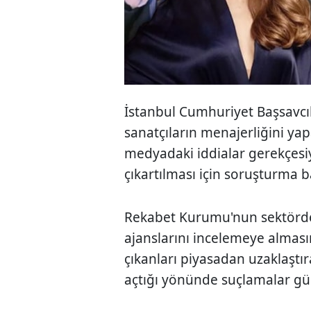
İstanbul Cumhuriyet Başsavcıl
sanatçıların menajerliğini ya
medyadaki iddialar gerekçesi
çıkartılması için soruşturma ba
Rekabet Kurumu'nun sektörde
ajanslarını incelemeye alması
çıkanları piyasadan uzaklaştı
açtığı yönünde suçlamalar g