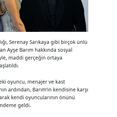
ığı, Serenay Sarıkaya gibi birçok ünlü
pan Ayşe Barım hakkında sosyal
yle, maddi gerçeğin ortaya
şlatıldı.
ki oyuncu, menajer ve kast
nın ardından, Barım’ın kendisine karşı
rarak kendi oyuncularının önünü
ündeme geldi.