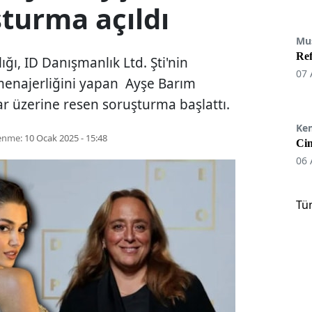
turma açıldı
Mu
Re
ğı, ID Danışmanlık Ltd. Şti'nin
07 
menajerliğini yapan Ayşe Barım
ar üzerine resen soruşturma başlattı.
Ke
enme:
10 Ocak 2025 - 15:48
Cin
06 
Tü