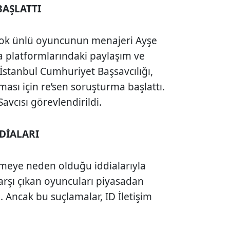
BAŞLATTI
irçok ünlü oyuncunun menajeri Ayşe
 platformlarındaki paylaşım ve
 İstanbul Cumhuriyet Başsavcılığı,
ası için re’sen soruşturma başlattı.
avcısı görevlendirildi.
DİALARI
şmeye neden olduğu iddialarıyla
rşı çıkan oyuncuları piyasadan
. Ancak bu suçlamalar, ID İletişim