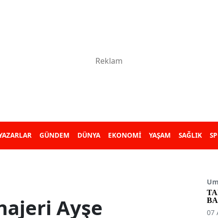
YAZARLAR
GÜNDEM
DÜNYA
EKONOMİ
YAŞAM
SAĞLIK
S
Umu
TA
najeri Ayşe
BA
07 