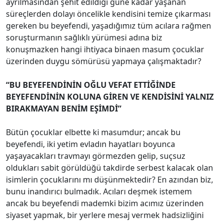
ayrılmasından şehit edildiği güne kadar yaşanan
süreçlerden dolayı öncelikle kendisini temize çıkarması
gereken bu beyefendi, yaşadığımız tüm acılara rağmen
soruşturmanın sağlıklı yürümesi adına biz
konuşmazken hangi ihtiyaca binaen masum çocuklar
üzerinden duygu sömürüsü yapmaya çalışmaktadır?
“BU BEYEFENDİNİN OĞLU VEFAT ETTİĞİNDE
BEYEFENDİNİN KOLUNA GİREN VE KENDİSİNİ YALNIZ
BIRAKMAYAN BENİM EŞİMDİ”
Bütün çocuklar elbette ki masumdur; ancak bu
beyefendi, iki yetim evladın hayatları boyunca
yaşayacakları travmayı görmezden gelip, suçsuz
oldukları sabit görüldüğü takdirde serbest kalacak olan
isimlerin çocuklarını mı düşünmektedir? En azından biz,
bunu inandırıcı bulmadık. Acıları deşmek istemem
ancak bu beyefendi mademki bizim acımız üzerinden
siyaset yapmak, bir yerlere mesaj vermek hadsizliğini