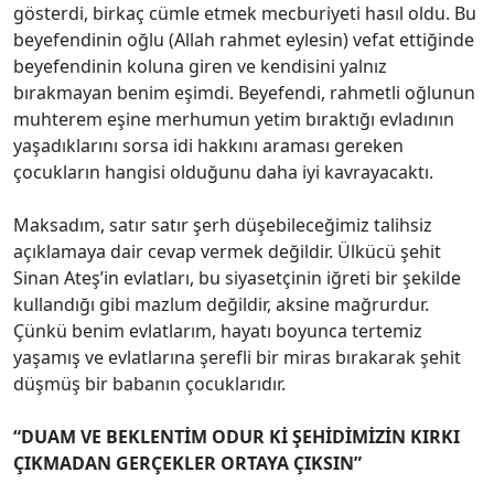
gösterdi, birkaç cümle etmek mecburiyeti hasıl oldu. Bu
beyefendinin oğlu (Allah rahmet eylesin) vefat ettiğinde
beyefendinin koluna giren ve kendisini yalnız
bırakmayan benim eşimdi. Beyefendi, rahmetli oğlunun
muhterem eşine merhumun yetim bıraktığı evladının
yaşadıklarını sorsa idi hakkını araması gereken
çocukların hangisi olduğunu daha iyi kavrayacaktı.
Maksadım, satır satır şerh düşebileceğimiz talihsiz
açıklamaya dair cevap vermek değildir. Ülkücü şehit
Sinan Ateş’in evlatları, bu siyasetçinin iğreti bir şekilde
kullandığı gibi mazlum değildir, aksine mağrurdur.
Çünkü benim evlatlarım, hayatı boyunca tertemiz
yaşamış ve evlatlarına şerefli bir miras bırakarak şehit
düşmüş bir babanın çocuklarıdır.
“DUAM VE BEKLENTİM ODUR Kİ ŞEHİDİMİZİN KIRKI
ÇIKMADAN GERÇEKLER ORTAYA ÇIKSIN”