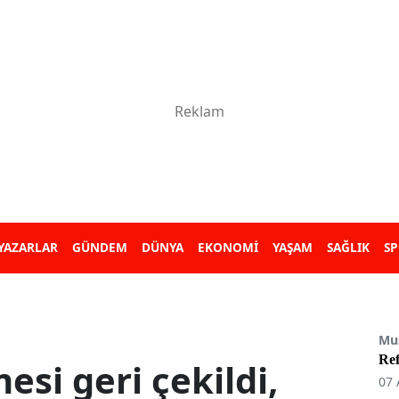
YAZARLAR
GÜNDEM
DÜNYA
EKONOMİ
YAŞAM
SAĞLIK
S
Mu
Re
si geri çekildi,
07 