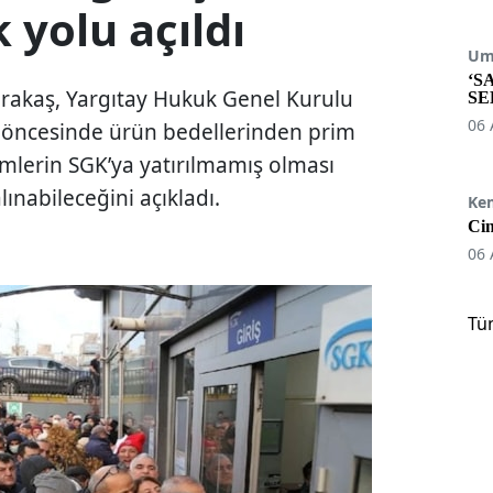
 yolu açıldı
Umu
‘S
arakaş, Yargıtay Hukuk Genel Kurulu
SE
06 
9 öncesinde ürün bedellerinden prim
primlerin SGK’ya yatırılmamış olması
ınabileceğini açıkladı.
Ke
Cin
06 
Tü