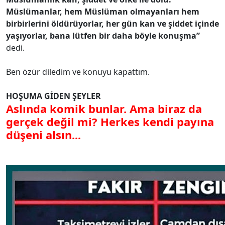
Müslümanlar, hem Müslüman olmayanları hem
birbirlerini öldürüyorlar, her gün kan ve şiddet içinde
yaşıyorlar, bana lütfen bir daha böyle konuşma”
dedi.
Ben özür diledim ve konuyu kapattım.
HOŞUMA GİDEN ŞEYLER
Aslında komik bunlar. Ama biraz da
gerçek değil mi? Herkes kendi payına
düşeni alsın...