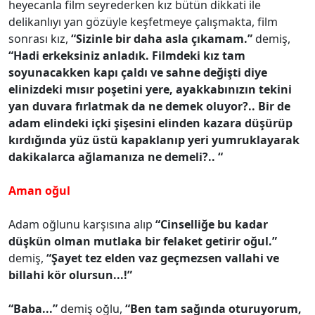
heyecanla film seyrederken kız bütün dikkati ile
delikanlıyı yan gözüyle keşfetmeye çalışmakta, film
sonrası kız,
“Sizinle bir daha asla çıkamam.”
demiş,
“Hadi erkeksiniz anladık. Filmdeki kız tam
soyunacakken kapı çaldı ve sahne değişti diye
elinizdeki mısır poşetini yere, ayakkabınızın tekini
yan duvara fırlatmak da ne demek oluyor?.. Bir de
adam elindeki içki şişesini elinden kazara düşürüp
kırdığında yüz üstü kapaklanıp yeri yumruklayarak
dakikalarca ağlamanıza ne demeli?.. “
Aman oğul
Adam oğlunu karşısına alıp
“Cinselliğe bu kadar
düşkün olman mutlaka bir felaket getirir oğul.”
demiş,
“Şayet tez elden vaz geçmezsen vallahi ve
billahi kör olursun...!”
“Baba...”
demiş oğlu,
“Ben tam sağında oturuyorum,