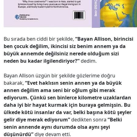
Bu sırada ben ciddi bir şekilde,
“Bayan Allison, birincisi
ben çocuk değilim, ikincisi siz benim annem ya da
büyük annemde değilsiniz nerede olduğum sizi
neden bu kadar ilgilendiriyor?”
dedim.
Bayan Allison üzgün bir şekilde gözlerime doğru
bakarak,
“Evet haklısın senin annen ya da büyük
annen değilim ama seni bir oğlum gibi merak
ediyorum. Çünkü sen binlerce kilometre uzaklardan
daha iyi bir hayat kurmak için buraya gelmişsin. Bu
ülkede kötü insanlar da var, belki başına kötü şeyler
gelir diye merak ediyorum”
dedikten sonra
“Belki
senin annende aynı durumda olsa aynı şeyi
düşünürdü”
diye devam etti.