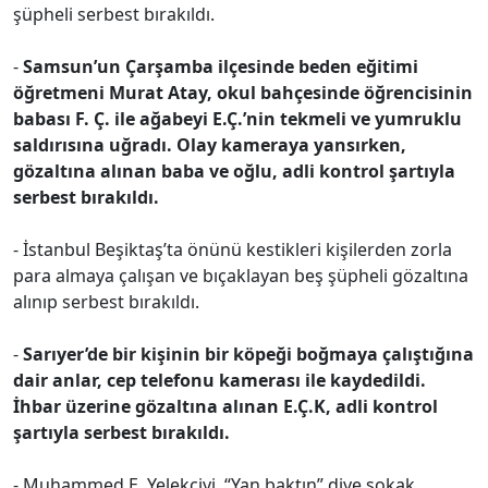
şüpheli serbest bırakıldı.
-
Samsun’un Çarşamba ilçesinde beden eğitimi
öğretmeni Murat Atay, okul bahçesinde öğrencisinin
babası F. Ç. ile ağabeyi E.Ç.’nin tekmeli ve yumruklu
saldırısına uğradı. Olay kameraya yansırken,
gözaltına alınan baba ve oğlu, adli kontrol şartıyla
serbest bırakıldı.
- İstanbul Beşiktaş’ta önünü kestikleri kişilerden zorla
para almaya çalışan ve bıçaklayan beş şüpheli gözaltına
alınıp serbest bırakıldı.
-
Sarıyer’de bir kişinin bir köpeği boğmaya çalıştığına
dair anlar, cep telefonu kamerası ile kaydedildi.
İhbar üzerine gözaltına alınan E.Ç.K, adli kontrol
şartıyla serbest bırakıldı.
- Muhammed E. Yelekçiyi, “Yan baktın” diye sokak