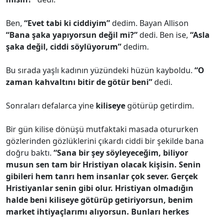
Ben,
“Evet tabi ki ciddiyim”
dedim. Bayan Allison
“Bana şaka yapıyorsun değil mi?”
dedi. Ben ise,
“Asla
şaka değil, ciddi söylüyorum”
dedim.
Bu sırada yaşlı kadının yüzündeki hüzün kayboldu.
“O
zaman kahvaltını bitir de götür beni”
dedi.
Sonraları defalarca yine
kiliseye
götürüp getirdim.
Bir gün kilise dönüşü mutfaktaki masada otururken
gözlerinden gözlüklerini çıkardı ciddi bir şekilde bana
doğru baktı.
“Sana bir şey söyleyeceğim, biliyor
musun sen tam bir Hristiyan olacak kişisin. Senin
gibileri hem tanrı hem insanlar çok sever. Gerçek
Hristiyanlar senin gibi olur. Hristiyan olmadığın
halde beni kiliseye götürüp getiriyorsun, benim
market ihtiyaçlarımı alıyorsun. Bunları herkes