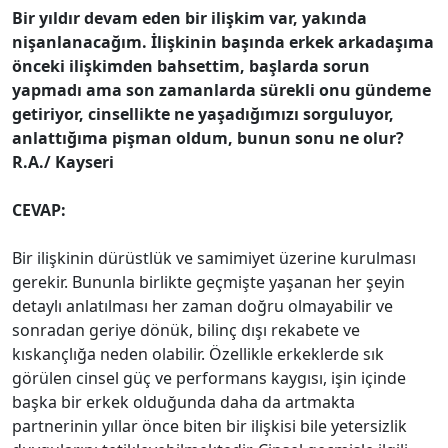
Bir yıldır devam eden bir ilişkim var, yakında
nişanlanacağım. İlişkinin başında erkek arkadaşıma
önceki ilişkimden bah­settim, başlarda sorun
yapmadı ama son zamanlarda sürekli onu gündeme
getiriyor, cinsellikte ne yaşadığımızı sorguluyor,
anlattığıma pişman oldum, bunun sonu ne olur?
R.A./ Kayseri
CEVAP:
Bir ilişkinin dürüstlük ve samimiyet üzerine kurulması
gerekir. Bununla bir­likte geçmişte yaşanan her şeyin
detaylı anlatılması her zaman doğru olmayabilir ve
sonradan geriye dönük, bilinç dışı rekabete ve
kıskançlığa neden olabilir. Özellikle er­keklerde sık
görülen cinsel güç ve perfor­mans kaygısı, işin içinde
başka bir erkek olduğunda daha da artmakta
partnerinin yıllar önce biten bir ilişkisi bile yetersizlik