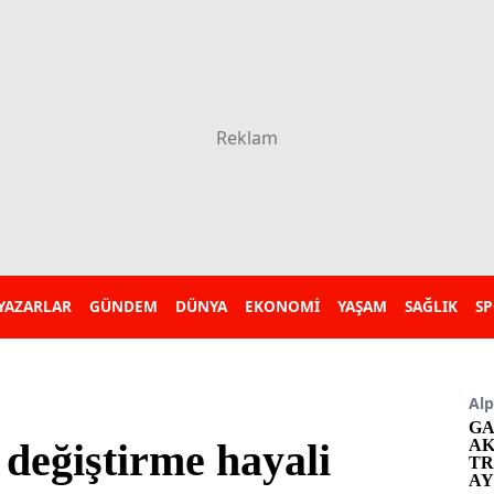
YAZARLAR
GÜNDEM
DÜNYA
EKONOMİ
YAŞAM
SAĞLIK
S
Alp
GA
 değiştirme hayali
AK
TR
AY