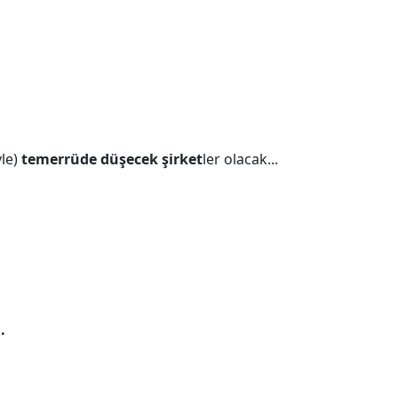
yle)
temerrüde düşecek şirket
ler olacak...
.