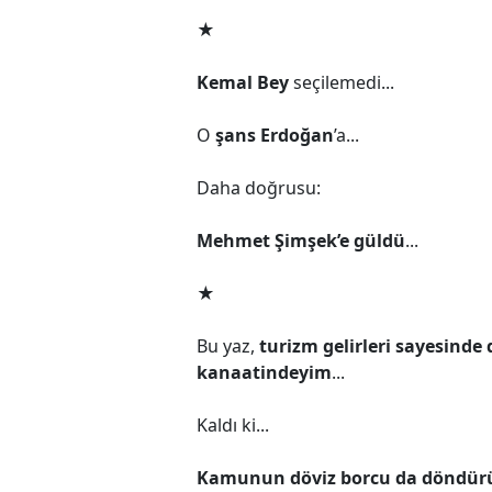
★
Kemal Bey
seçilemedi...
O
şans Erdoğan
’a...
Daha doğrusu:
Mehmet Şimşek’e güldü
...
★
Bu yaz,
turizm gelirleri sayesinde
kanaatindeyim
...
Kaldı ki...
Kamunun döviz borcu da döndürül