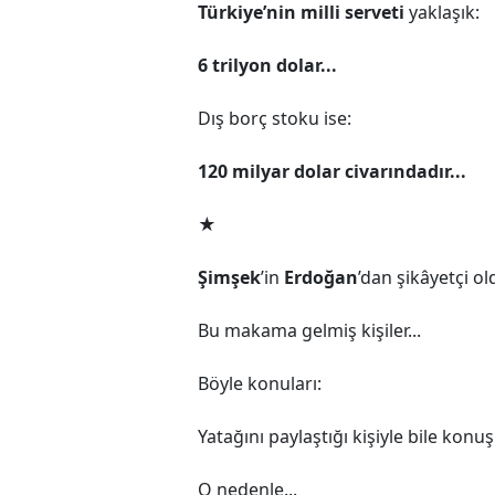
Türkiye’nin milli serveti
yaklaşık:
6 trilyon dolar...
Dış borç stoku ise:
120 milyar dolar civarındadır...
★
Şimşek
’in
Erdoğan
’dan şikâyetçi ol
Bu makama gelmiş kişiler...
Böyle konuları:
Yatağını paylaştığı kişiyle bile konu
O nedenle...