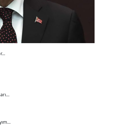
...
rı...
ım...