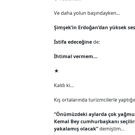
Ve daha yolun başındayken...
Şimşek’in Erdoğan’dan yüksek ses
İstifa edeceğine
de:
İhtimal vermem...
★
Kaldı ki...
Kış ortalarında turizmcilerle yapt
“Önümüzdeki aylarda çok yağmur,
Kemal Bey cumhurbaşkanı seçilirs
yakalamış olacak”
demiştim...