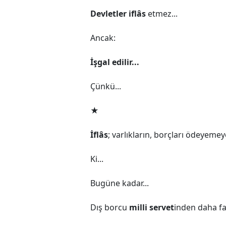
Devletler iflâs
etmez...
Ancak:
İşgal edilir...
Çünkü...
★
İflâs
; varlıkların, borçları ödeyem
Ki...
Bugüne kadar...
Dış borcu
milli servet
inden daha fa