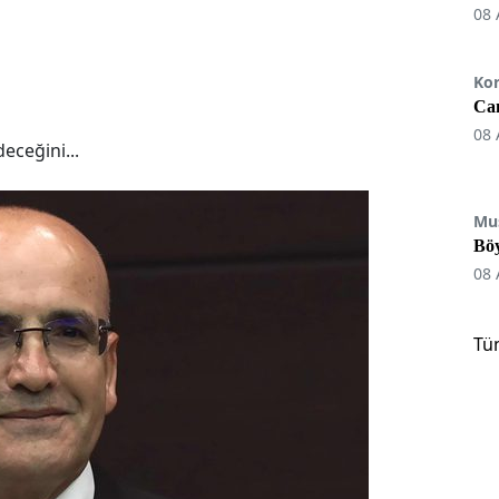
08 
Ko
Can
08 
edeceğini...
Mu
Böy
08 
Tü