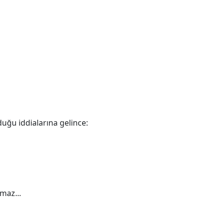
duğu iddialarına gelince:
şmaz...