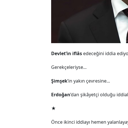
Devlet’in iflâs
edeceğini iddia ediyor
Gerekçeleriyse...
Şimşek
’in yakın çevresine...
Erdoğan
’dan şikâyetçi olduğu iddiala
★
Önce ikinci iddiayı hemen yalanlayay