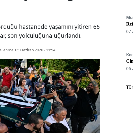
Mu
Re
gördüğü hastanede yaşamını yitiren 66
07 
ar, son yolculuğuna uğurlandı.
ellenme:
05 Haziran 2026 - 11:54
Ke
Cin
06 
Tü