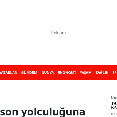
YAZARLAR
GÜNDEM
DÜNYA
EKONOMİ
YAŞAM
SAĞLIK
S
Umu
TA
son yolculuğuna
BA
07 