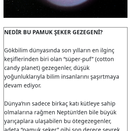
NEDİR BU PAMUK ŞEKER GEZEGENİ?
Gökbilim dünyasında son yılların en ilginç
keşiflerinden biri olan “süper-puf” (cotton
candy planet) gezegenler, düşük
yoğunluklarıyla bilim insanlarını şaşırtmaya
devam ediyor.
Dünya’nın sadece birkaç katı kütleye sahip
olmalarına rağmen Neptün’den bile büyük
yarıçaplara ulaşabilen bu ötegezegenler,
adeta “pamuk şeker” gibi son derece seyrek