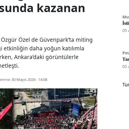
osunda kazanan
Mu
İst
05 
, Özgür Özel de Güvenpark’ta miting
i etkinliğin daha yoğun katılımla
Pın
rken, Ankara’daki görüntülerle
Tan
etleşti.
05 
lenme:
30 Mayıs 2026 - 14:08
Tü