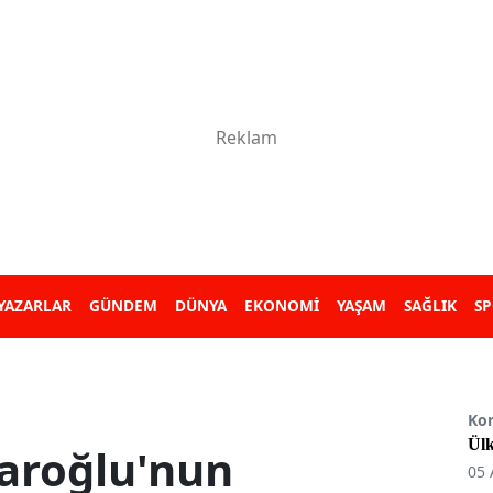
YAZARLAR
GÜNDEM
DÜNYA
EKONOMİ
YAŞAM
SAĞLIK
S
Ko
Ülk
daroğlu'nun
05 