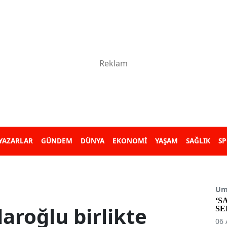
YAZARLAR
GÜNDEM
DÜNYA
EKONOMİ
YAŞAM
SAĞLIK
S
Umu
‘S
daroğlu birlikte
SE
06 