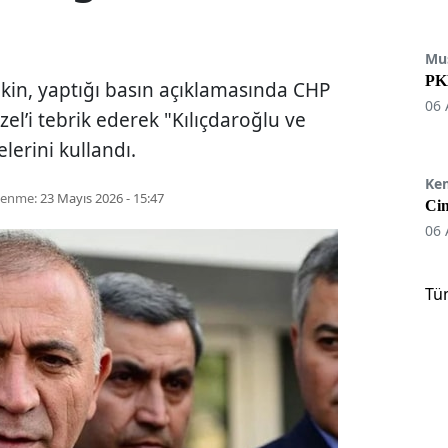
Mu
PKK
ekin, yaptığı basın açıklamasında CHP
06 
el’i tebrik ederek "Kılıçdaroğlu ve
elerini kullandı.
Ke
lenme:
23 Mayıs 2026 - 15:47
Cin
06 
Tü