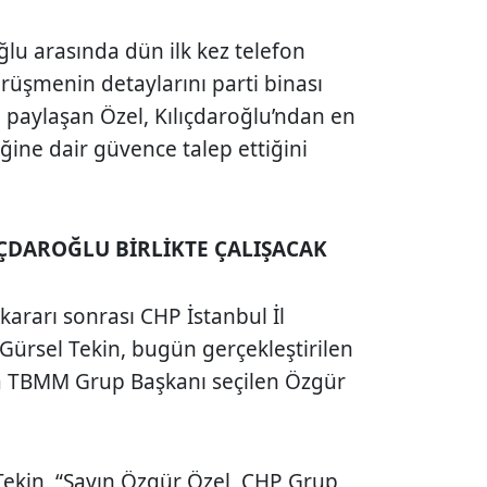
ğlu arasında dün ilk kez telefon
örüşmenin detaylarını parti binası
paylaşan Özel, Kılıçdaroğlu’ndan en
ğine dair güvence talep ettiğini
LIÇDAROĞLU BİRLİKTE ÇALIŞACAK
ararı sonrası CHP İstanbul İl
Gürsel Tekin
, bugün gerçekleştirilen
da TBMM Grup Başkanı seçilen
Özgür
Tekin, “Sayın Özgür Özel, CHP Grup