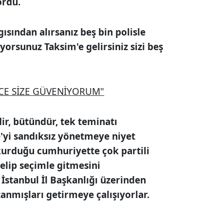
ördü.
gısından alırsanız beş bin polisle
lıyorsunuz Taksim'e gelirsiniz sizi beş
CE SİZE GÜVENİYORUM"
dir, bütündür, tek teminatı
e'yi sandıksız yönetmeye niyet
kurduğu cumhuriyette çok partili
gelip seçimle gitmesini
stanbul İl Başkanlığı üzerinden
anmışları getirmeye çalışıyorlar.