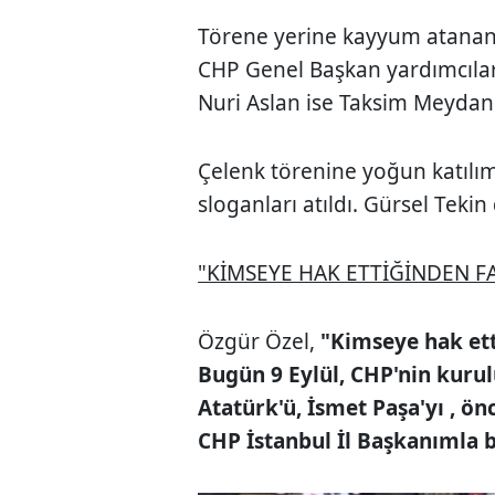
Törene yerine kayyum atanan 
CHP Genel Başkan yardımcıları,
Nuri Aslan ise Taksim Meydanı
Çelenk törenine yoğun katılım
sloganları atıldı. Gürsel Teki
"KİMSEYE HAK ETTİĞİNDEN F
Özgür Özel,
"Kimseye hak ett
Bugün 9 Eylül, CHP'nin kuru
Atatürk'ü, İsmet Paşa'yı , ön
CHP İstanbul İl Başkanımla b