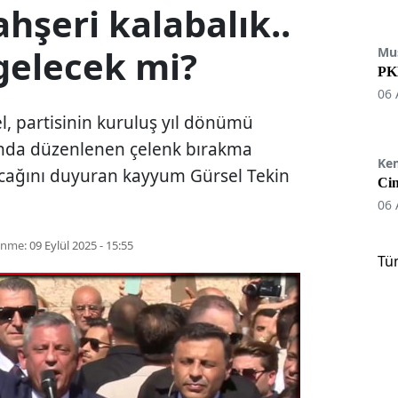
şeri kalabalık..
gelecek mi?
Mu
PKK
06 
, partisinin kuruluş yıl dönümü
nda düzenlenen çelenk bırakma
Ke
lacağını duyuran kayyum Gürsel Tekin
Cin
06 
enme:
09 Eylül 2025 - 15:55
Tü