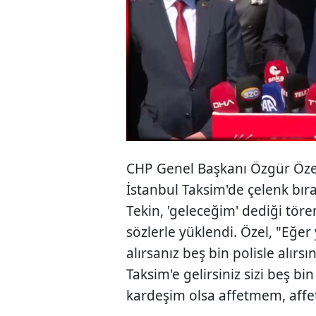
CHP Genel Başkanı Özgür Özel
İstanbul Taksim'de çelenk bır
Tekin, 'geleceğim' dediği töre
sözlerle yüklendi. Özel, "Eğer 
alırsanız beş bin polisle alırsı
Taksim'e gelirsiniz sizi beş bin
kardeşim olsa affetmem, aff