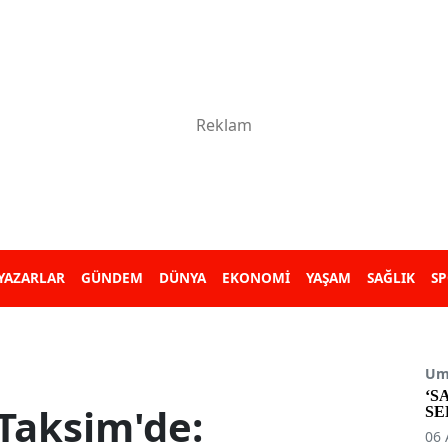
YAZARLAR
GÜNDEM
DÜNYA
EKONOMİ
YAŞAM
SAĞLIK
S
Umu
‘S
 Taksim'de:
SE
06 