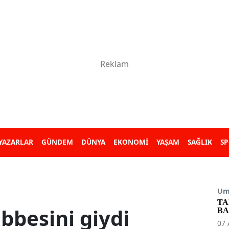
YAZARLAR
GÜNDEM
DÜNYA
EKONOMİ
YAŞAM
SAĞLIK
S
Umu
TA
übbesini giydi
BA
07 