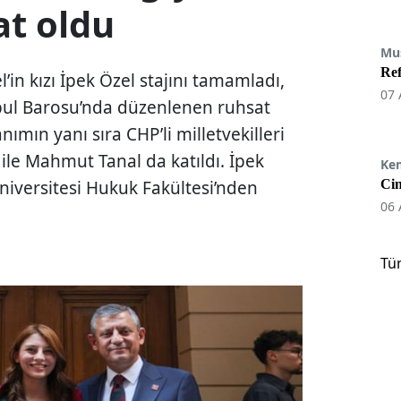
t oldu
Mu
Re
in kızı İpek Özel stajını tamamladı,
07 
anbul Barosu’nda düzenlenen ruhsat
ımın yanı sıra CHP’li milletvekilleri
 ile Mahmut Tanal da katıldı. İpek
Ke
Üniversitesi Hukuk Fakültesi’nden
Cin
06 
Tü