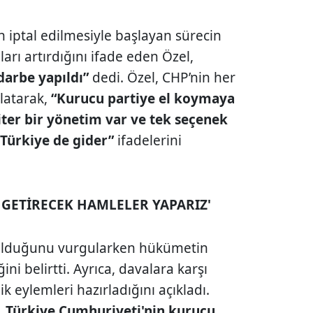
in iptal edilmesiyle başlayan sürecin
arı artırdığını ifade eden Özel,
darbe yapıldı”
dedi. Özel, CHP’nin her
latarak,
“Kurucu partiye el koymaya
riter bir yönetim var ve tek seçenek
Türkiye de gider”
ifadelerini
GETİRECEK HAMLELER YAPARIZ'
ı olduğunu vurgularken hükümetin
ğini belirtti. Ayrıca, davalara karşı
zlik eylemleri hazırladığını açıkladı.
, Türkiye Cumhuriyeti'nin kurucu