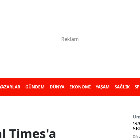
YAZARLAR
GÜNDEM
DÜNYA
EKONOMİ
YAŞAM
SAĞLIK
S
Umu
‘S
al Times'a
SE
06 