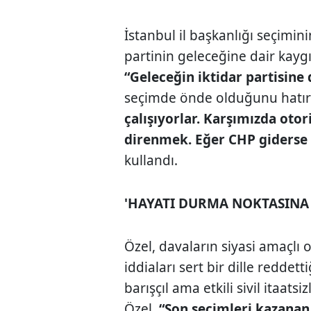
İstanbul il başkanlığı seçimin
partinin geleceğine dair kaygıl
“Geleceğin iktidar partisine 
seçimde önde olduğunu hatır
çalışıyorlar. Karşımızda oto
direnmek. Eğer CHP giderse 
kullandı.
'HAYATI DURMA NOKTASINA 
Özel, davaların siyasi amaçl
iddiaları sert bir dille reddetti
barışçıl ama etkili sivil itaatsi
Özel,
“Son seçimleri kazanan