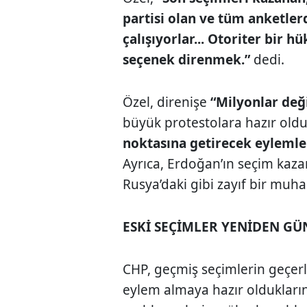
partisi olan ve tüm anketler
çalışıyorlar... Otoriter bir h
seçenek direnmek.”
dedi.
Özel, direnişe
“Milyonlar deği
büyük protestolara hazır olduk
noktasına getirecek eylemle
Ayrıca, Erdoğan’ın seçim kaz
Rusya’daki gibi zayıf bir muhal
ESKİ SEÇİMLER YENİDEN G
CHP, geçmiş seçimlerin geçerli
eylem almaya hazır olduklarını 