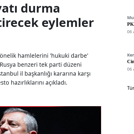
yatı durma
tirecek eylemler
Mu
PKK
06 
önelik hamlelerini 'hukuki darbe'
Ke
Cin
 Rusya benzeri tek parti düzeni
06 
tanbul il başkanlığı kararına karşı
testo hazırlıklarını açıkladı.
Tü