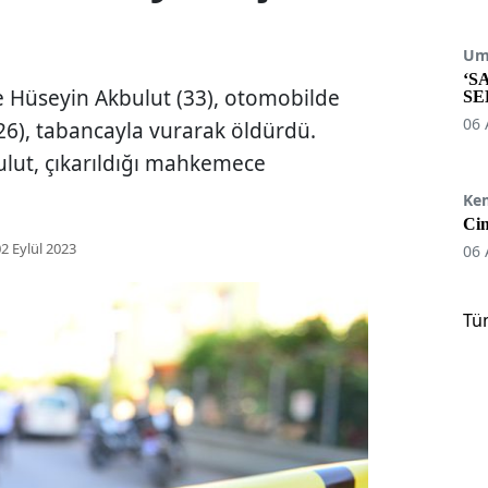
Umu
‘S
e Hüseyin Akbulut (33), otomobilde
SE
06 
 (26), tabancayla vurarak öldürdü.
ulut, çıkarıldığı mahkemece
Ke
Cin
2 Eylül 2023
06 
Tü