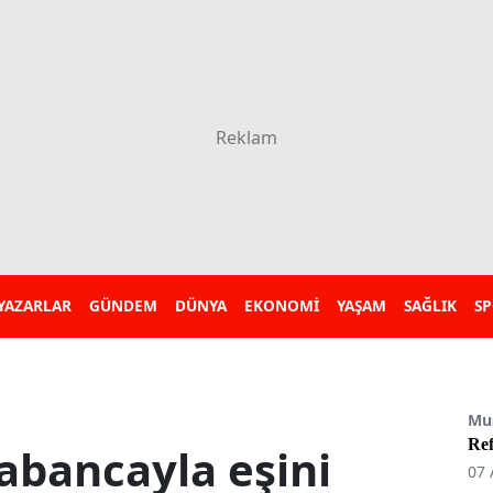
YAZARLAR
GÜNDEM
DÜNYA
EKONOMİ
YAŞAM
SAĞLIK
S
Mu
Re
abancayla eşini
07 