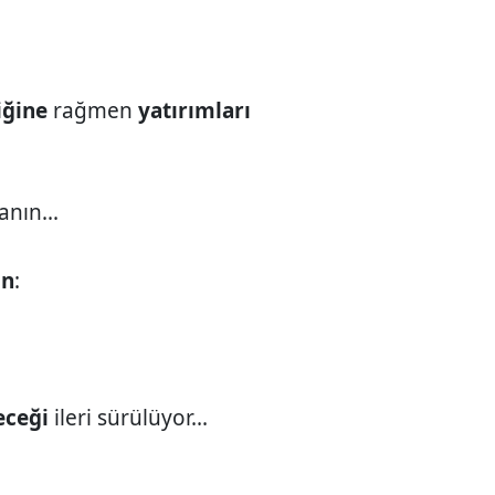
iğine
rağmen
yatırımları
anın...
in
:
eceği
ileri sürülüyor...