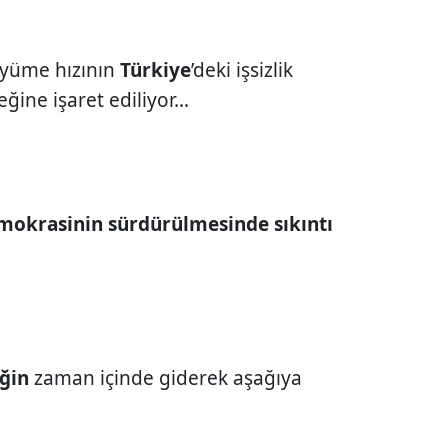
üyüme hızının
Türkiye
’deki işsizlik
ne işaret ediliyor...
emokrasinin sürdürülmesinde sıkıntı
iğin
zaman içinde giderek aşağıya