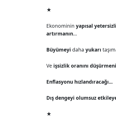
★
Ekonominin
yapısal yetersizl
artırmanın
...
Büyümeyi
daha
yukarı
taşım
Ve
işsizlik oranını düşürmen
Enflasyonu hızlandıracağı...
Dış dengeyi olumsuz etkiley
★