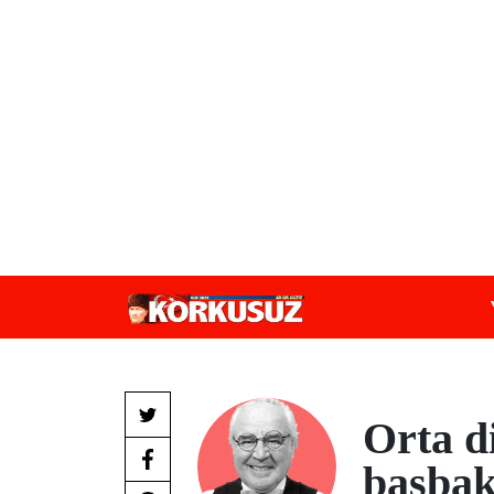
Orta d
başbak