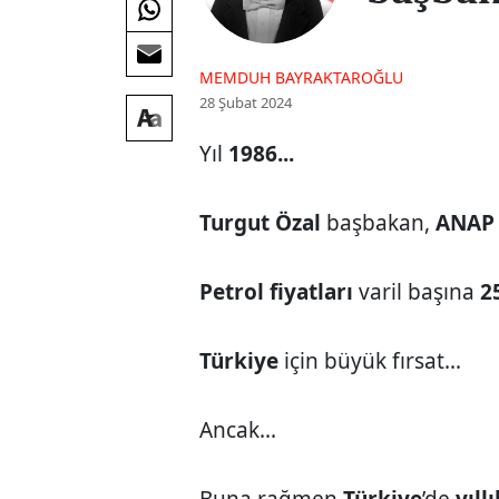
MEMDUH BAYRAKTAROĞLU
28 Şubat 2024
Yıl
1986...
Turgut Özal
başbakan,
ANAP
Petrol fiyatları
varil başına
2
Türkiye
için büyük fırsat...
Ancak...
Buna rağmen
Türkiye
’de
yıll