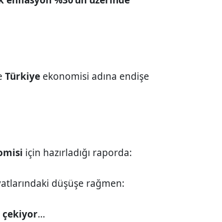
e
Türkiye
ekonomisi adına endişe
omisi
için hazırladığı raporda:
yatlarındaki düşüşe rağmen:
 çekiyor
...