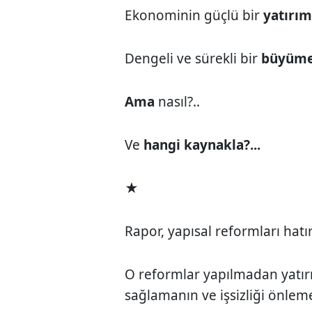
Ekonominin güçlü bir
yatırı
Dengeli ve sürekli bir
büyüm
Ama
nasıl?..
Ve
hangi kaynakla?...
★
Rapor, yapısal reformları hatırl
O reformlar yapılmadan yatır
sağlamanın ve işsizliği önleme