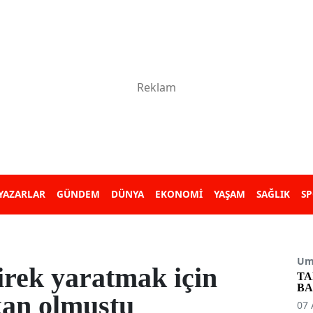
YAZARLAR
GÜNDEM
DÜNYA
EKONOMİ
YAŞAM
SAĞLIK
S
Umu
irek yaratmak için
TA
BA
an olmuştu
07 