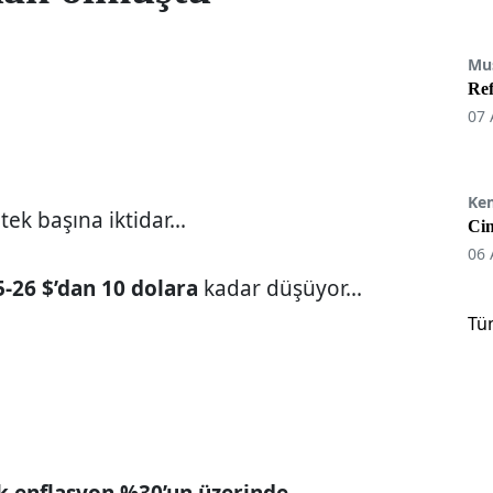
Mu
Re
07 
Ke
tek başına iktidar...
Cin
06 
5-26 $’dan 10 dolara
kadar düşüyor...
Tü
ık enflasyon %30’un üzerinde